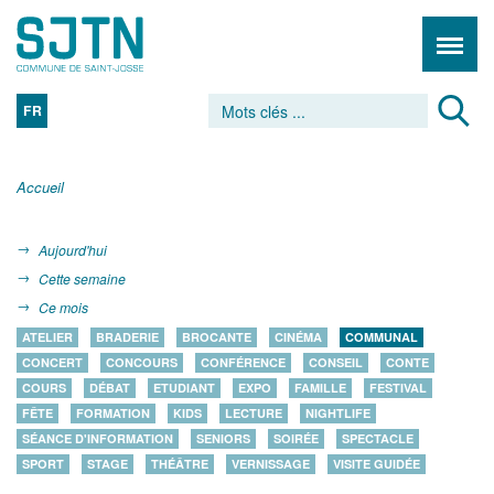
FR
Accueil
Aujourd'hui
Cette semaine
Ce mois
ATELIER
BRADERIE
BROCANTE
CINÉMA
COMMUNAL
CONCERT
CONCOURS
CONFÉRENCE
CONSEIL
CONTE
COURS
DÉBAT
ETUDIANT
EXPO
FAMILLE
FESTIVAL
FÊTE
FORMATION
KIDS
LECTURE
NIGHTLIFE
SÉANCE D'INFORMATION
SENIORS
SOIRÉE
SPECTACLE
SPORT
STAGE
THÉÂTRE
VERNISSAGE
VISITE GUIDÉE