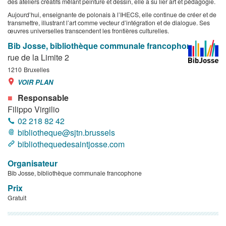
des ateliers créatifs mêlant peinture et dessin, elle a su lier art et pédagogie.
Aujourd’hui, enseignante de polonais à l’IHECS, elle continue de créer et de
transmettre, illustrant l’art comme vecteur d’intégration et de dialogue. Ses
œuvres universelles transcendent les frontières culturelles.
Bib Josse, bibliothèque communale francophone
rue de la Limite 2
1210
Bruxelles
VOIR PLAN
Responsable
Filippo Virgilio
02 218 82 42
bibliotheque@sjtn.brussels
bibliothequedesaintjosse.com
Organisateur
Bib Josse, bibliothèque communale francophone
Prix
Gratuit