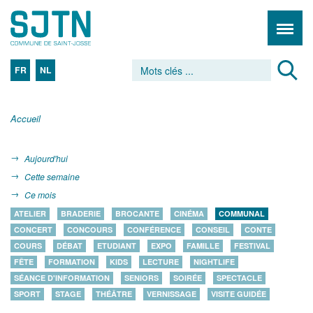
FR
NL
Accueil
Aujourd'hui
Cette semaine
Ce mois
ATELIER
BRADERIE
BROCANTE
CINÉMA
COMMUNAL
CONCERT
CONCOURS
CONFÉRENCE
CONSEIL
CONTE
COURS
DÉBAT
ETUDIANT
EXPO
FAMILLE
FESTIVAL
FÊTE
FORMATION
KIDS
LECTURE
NIGHTLIFE
SÉANCE D'INFORMATION
SENIORS
SOIRÉE
SPECTACLE
SPORT
STAGE
THÉÂTRE
VERNISSAGE
VISITE GUIDÉE