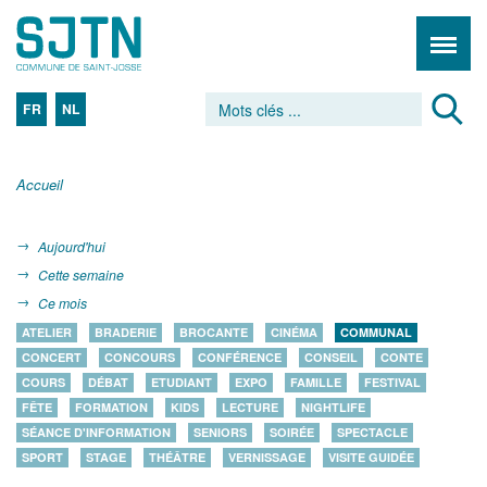
FR
NL
Accueil
Aujourd'hui
Cette semaine
Ce mois
ATELIER
BRADERIE
BROCANTE
CINÉMA
COMMUNAL
CONCERT
CONCOURS
CONFÉRENCE
CONSEIL
CONTE
COURS
DÉBAT
ETUDIANT
EXPO
FAMILLE
FESTIVAL
FÊTE
FORMATION
KIDS
LECTURE
NIGHTLIFE
SÉANCE D'INFORMATION
SENIORS
SOIRÉE
SPECTACLE
SPORT
STAGE
THÉÂTRE
VERNISSAGE
VISITE GUIDÉE