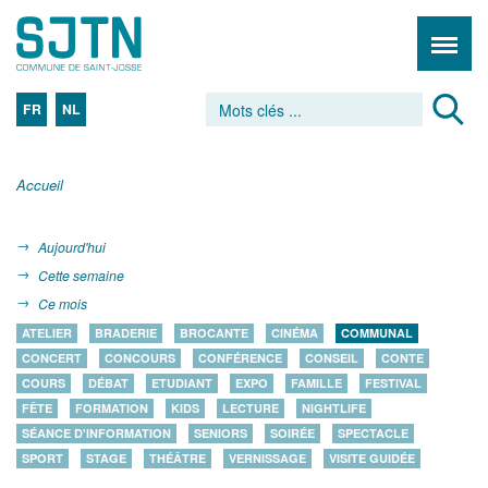
FR
NL
Accueil
Aujourd'hui
Cette semaine
Ce mois
ATELIER
BRADERIE
BROCANTE
CINÉMA
COMMUNAL
CONCERT
CONCOURS
CONFÉRENCE
CONSEIL
CONTE
COURS
DÉBAT
ETUDIANT
EXPO
FAMILLE
FESTIVAL
FÊTE
FORMATION
KIDS
LECTURE
NIGHTLIFE
SÉANCE D'INFORMATION
SENIORS
SOIRÉE
SPECTACLE
SPORT
STAGE
THÉÂTRE
VERNISSAGE
VISITE GUIDÉE