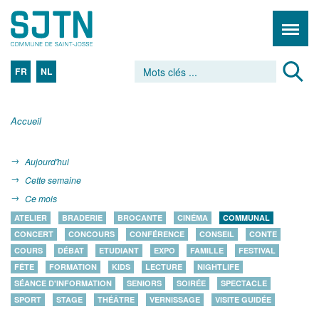
FR
NL
Accueil
Aujourd'hui
Cette semaine
Ce mois
ATELIER
BRADERIE
BROCANTE
CINÉMA
COMMUNAL
CONCERT
CONCOURS
CONFÉRENCE
CONSEIL
CONTE
COURS
DÉBAT
ETUDIANT
EXPO
FAMILLE
FESTIVAL
FÊTE
FORMATION
KIDS
LECTURE
NIGHTLIFE
SÉANCE D'INFORMATION
SENIORS
SOIRÉE
SPECTACLE
SPORT
STAGE
THÉÂTRE
VERNISSAGE
VISITE GUIDÉE