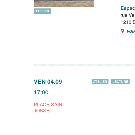
Espac
ATELIER
rue Ve
1210
B
VOI
VEN 04.09
ATELIER
LECTURE
17:00
PLACE SAINT-
JOSSE