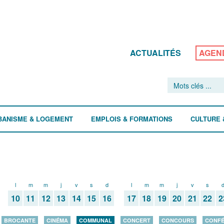
ACTUALITÉS
AGEN
BANISME & LOGEMENT
EMPLOIS & FORMATIONS
CULTURE 
l
m
m
j
v
s
d
l
m
m
j
v
s
10
11
12
13
14
15
16
17
18
19
20
21
22
2
BROCANTE
CINÉMA
COMMUNAL
CONCERT
CONCOURS
CONF