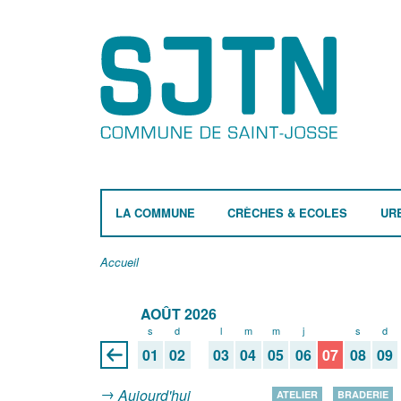
LA COMMUNE
CRÈCHES & ECOLES
UR
Accueil
AOÛT 2026
s
d
l
m
m
j
v
s
d
01
02
03
04
05
06
07
08
09
Aujourd'hui
ATELIER
BRADERIE