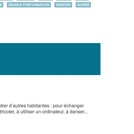
E
SÉANCE D'INFORMATION
SENIORS
SOIRÉE
trer d’autres habitantes : pour échanger
coter, à utiliser un ordinateur, à danser...