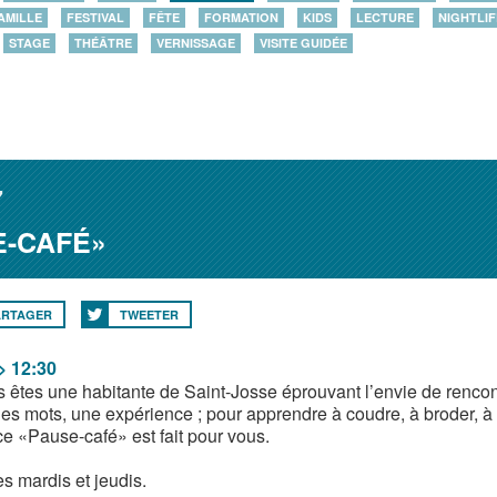
AMILLE
FESTIVAL
FÊTE
FORMATION
KIDS
LECTURE
NIGHTLIF
STAGE
THÉÂTRE
VERNISSAGE
VISITE GUIDÉE
7
E-CAFÉ»
ARTAGER
TWEETER
> 12:30
s êtes une habitante de Saint-Josse éprouvant l’envie de rencon
s mots, une expérience ; pour apprendre à coudre, à broder, à tri
ce «Pause-café» est fait pour vous.
s mardis et jeudis.