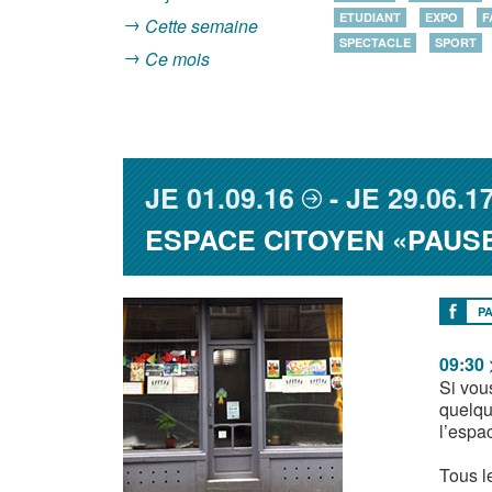
ETUDIANT
EXPO
F
Cette semaine
SPECTACLE
SPORT
Ce mois
JE
01.09.16
JE
29.06.1
ESPACE CITOYEN «PAUS
P
09:30 
Si vou
quelque
l’espa
Tous le