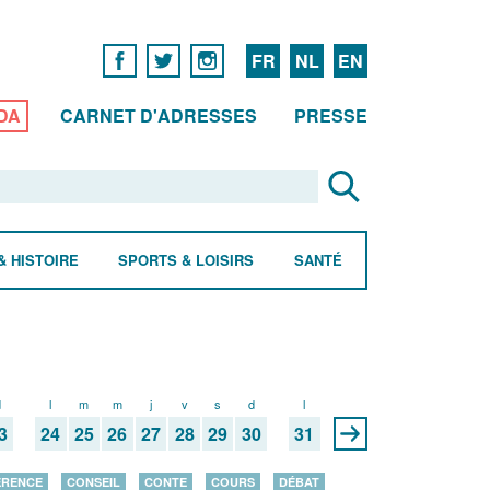
FR
NL
EN
DA
CARNET D'ADRESSES
PRESSE
& HISTOIRE
SPORTS & LOISIRS
SANTÉ
d
l
m
m
j
v
s
d
l
3
24
25
26
27
28
29
30
31
ÉRENCE
CONSEIL
CONTE
COURS
DÉBAT