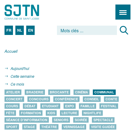
FR
NL
EN
Accueil
Aujourd'hui
Cette semaine
Ce mois
ATELIER
BRADERIE
BROCANTE
CINÉMA
COMMUNAL
CONCERT
CONCOURS
CONFÉRENCE
CONSEIL
CONTE
COURS
DÉBAT
ETUDIANT
EXPO
FAMILLE
FESTIVAL
FÊTE
FORMATION
KIDS
LECTURE
NIGHTLIFE
SÉANCE D'INFORMATION
SENIORS
SOIRÉE
SPECTACLE
SPORT
STAGE
THÉÂTRE
VERNISSAGE
VISITE GUIDÉE