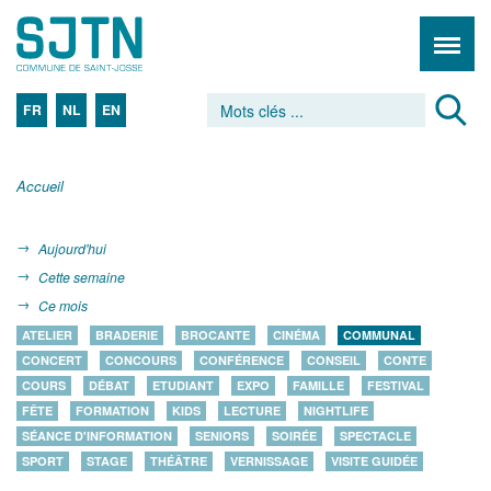
FR
NL
EN
Accueil
Aujourd'hui
Cette semaine
Ce mois
ATELIER
BRADERIE
BROCANTE
CINÉMA
COMMUNAL
CONCERT
CONCOURS
CONFÉRENCE
CONSEIL
CONTE
COURS
DÉBAT
ETUDIANT
EXPO
FAMILLE
FESTIVAL
FÊTE
FORMATION
KIDS
LECTURE
NIGHTLIFE
SÉANCE D'INFORMATION
SENIORS
SOIRÉE
SPECTACLE
SPORT
STAGE
THÉÂTRE
VERNISSAGE
VISITE GUIDÉE