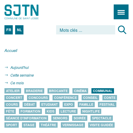
FR
NL
Accueil
Aujourd'hui
Cette semaine
Ce mois
ATELIER
BRADERIE
BROCANTE
CINÉMA
COMMUNAL
CONCERT
CONCOURS
CONFÉRENCE
CONSEIL
CONTE
COURS
DÉBAT
ETUDIANT
EXPO
FAMILLE
FESTIVAL
FÊTE
FORMATION
KIDS
LECTURE
NIGHTLIFE
SÉANCE D'INFORMATION
SENIORS
SOIRÉE
SPECTACLE
SPORT
STAGE
THÉÂTRE
VERNISSAGE
VISITE GUIDÉE