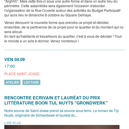
"Arghhh". Mais cette fois-ci sous une autre forme et dans un autre lieu du
périmètre. Cette assemblée sera également l'occasion d'aborder
l'organisation de la Rue Ouverte autour des activités du Budget Participatif
qui aura lieu le dimanche 8 octobre au Square Delhaye.
Venez découvrir la nouvelle forme que prendra ce projet et décider,
ensemble, de la pertinence de ce projet pour le quartier et du montant qui lui
sera alloué.
En tant qu'habitants et travailleurs du quartier, c'est à vous de décider ! Tout
le monde a un avis à donner. Venez nombreux !
VEN 04.09
17:00
PLACE SAINT-JOSSE
ATELIER
LECTURE
RENCONTRE ECRIVAIN ET LAURÉAT DU PRIX
LITTÉRATURE BOON TIJL NUYTS "GRONDWERK"
Notre source de Saint-Josse prend sa source sous terre. Le roman de Tijl
Nuyts, originaire de Schaerbeek et lauréat du...
LIRE PLUS