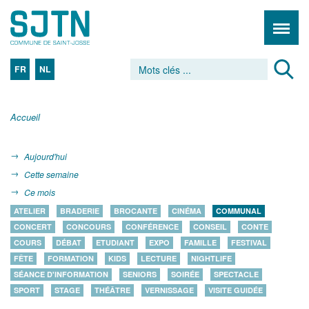
FR
NL
Accueil
Aujourd'hui
Cette semaine
Ce mois
ATELIER
BRADERIE
BROCANTE
CINÉMA
COMMUNAL
CONCERT
CONCOURS
CONFÉRENCE
CONSEIL
CONTE
COURS
DÉBAT
ETUDIANT
EXPO
FAMILLE
FESTIVAL
FÊTE
FORMATION
KIDS
LECTURE
NIGHTLIFE
SÉANCE D'INFORMATION
SENIORS
SOIRÉE
SPECTACLE
SPORT
STAGE
THÉÂTRE
VERNISSAGE
VISITE GUIDÉE