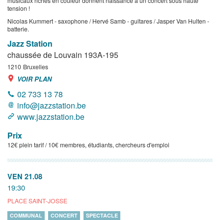
musicaux riches en couleur donnent naissance à un concert sous haute
tension !
Nicolas Kummert - saxophone / Hervé Samb - guitares / Jasper Van Hulten -
batterie.
Jazz Station
chaussée de Louvain 193A-195
1210
Bruxelles
VOIR PLAN
02 733 13 78
info@jazzstation.be
www.jazzstation.be
Prix
12€ plein tarif / 10€ membres, étudiants, chercheurs d'emploi
VEN 21.08
19:30
PLACE SAINT-JOSSE
COMMUNAL
CONCERT
SPECTACLE