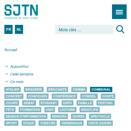
FR
NL
Accueil
Aujourd'hui
Cette semaine
Ce mois
ATELIER
BRADERIE
BROCANTE
CINÉMA
COMMUNAL
CONCERT
CONCOURS
CONFÉRENCE
CONSEIL
CONTE
COURS
DÉBAT
ETUDIANT
EXPO
FAMILLE
FESTIVAL
FÊTE
FORMATION
KIDS
LECTURE
NIGHTLIFE
SÉANCE D'INFORMATION
SENIORS
SOIRÉE
SPECTACLE
SPORT
STAGE
THÉÂTRE
VERNISSAGE
VISITE GUIDÉE