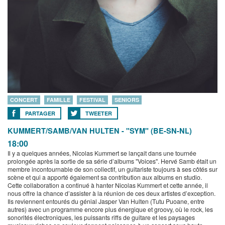
CONCERT
FAMILLE
FESTIVAL
SENIORS
PARTAGER
TWEETER
KUMMERT/SAMB/VAN HULTEN - "SYM" (BE-SN-NL)
18:00
Il y a quelques années, Nicolas Kummert se lançait dans une tournée
prolongée après la sortie de sa série d’albums "Voices". Hervé Samb était un
membre incontournable de son collectif, un guitariste toujours à ses côtés sur
scène et qui a apporté également sa contribution aux albums en studio.
Cette collaboration a continué à hanter Nicolas Kummert et cette année, il
nous offre la chance d’assister à la réunion de ces deux artistes d’exception.
Ils reviennent entourés du génial Jasper Van Hulten (Tutu Puoane, entre
autres) avec un programme encore plus énergique et groovy, où le rock, les
sonorités électroniques, les puissants riffs de guitare et les paysages