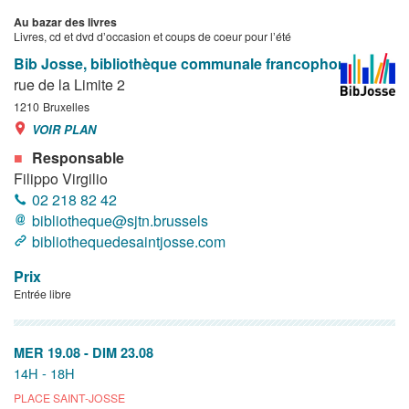
Au bazar des livres
Livres, cd et dvd dʼoccasion et coups de coeur pour lʼété
Bib Josse, bibliothèque communale francophone
rue de la Limite 2
1210
Bruxelles
VOIR PLAN
Responsable
Filippo Virgilio
02 218 82 42
bibliotheque@sjtn.brussels
bibliothequedesaintjosse.com
Prix
Entrée libre
MER 19.08
-
DIM 23.08
14H - 18H
PLACE SAINT-JOSSE