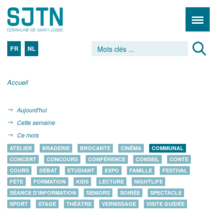
FR
NL
Accueil
Aujourd'hui
Cette semaine
Ce mois
ATELIER
BRADERIE
BROCANTE
CINÉMA
COMMUNAL
CONCERT
CONCOURS
CONFÉRENCE
CONSEIL
CONTE
COURS
DÉBAT
ETUDIANT
EXPO
FAMILLE
FESTIVAL
FÊTE
FORMATION
KIDS
LECTURE
NIGHTLIFE
SÉANCE D'INFORMATION
SENIORS
SOIRÉE
SPECTACLE
SPORT
STAGE
THÉÂTRE
VERNISSAGE
VISITE GUIDÉE