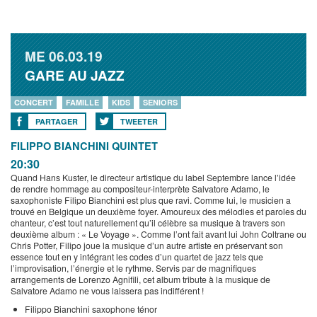
ME
06.03.19
GARE AU JAZZ
CONCERT
FAMILLE
KIDS
SENIORS
PARTAGER
TWEETER
FILIPPO BIANCHINI QUINTET
20:30
Quand Hans Kuster, le directeur artistique du label Septembre lance l’idée
de rendre hommage au compositeur-interprète Salvatore Adamo, le
saxophoniste Filipo Bianchini est plus que ravi. Comme lui, le musicien a
trouvé en Belgique un deuxième foyer. Amoureux des mélodies et paroles du
chanteur, c’est tout naturellement qu’il célèbre sa musique à travers son
deuxième album : « Le Voyage ». Comme l’ont fait avant lui John Coltrane ou
Chris Potter, Filipo joue la musique d’un autre artiste en préservant son
essence tout en y intégrant les codes d’un quartet de jazz tels que
l’improvisation, l’énergie et le rythme. Servis par de magnifiques
arrangements de Lorenzo Agnifili, cet album tribute à la musique de
Salvatore Adamo ne vous laissera pas indifférent !
Filippo Bianchini saxophone ténor