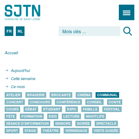
FR
NL
Accueil
Aujourd'hui
Cette semaine
Ce mois
ATELIER
BRADERIE
BROCANTE
CINÉMA
COMMUNAL
CONCERT
CONCOURS
CONFÉRENCE
CONSEIL
CONTE
COURS
DÉBAT
ETUDIANT
EXPO
FAMILLE
FESTIVAL
FÊTE
FORMATION
KIDS
LECTURE
NIGHTLIFE
SÉANCE D'INFORMATION
SENIORS
SOIRÉE
SPECTACLE
SPORT
STAGE
THÉÂTRE
VERNISSAGE
VISITE GUIDÉE