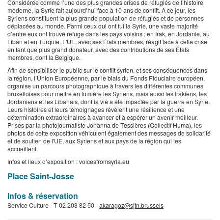
Considérée comme l’une des plus grandes crises de réfugiés de l’histoire
moderne, la Syrie fait aujourd’hui face à 10 ans de conflit. A ce jour, les
Syriens constituent la plus grande population de réfugiés et de personnes
déplacées au monde. Parmi ceux qui ont fui la Syrie, une vaste majorité
d’entre eux ont trouvé refuge dans les pays voisins : en Irak, en Jordanie, au
Liban et en Turquie. L'UE, avec ses États membres, réagit face à cette crise
en tant que plus grand donateur, avec des contributions de ses États
membres, dont la Belgique.
Afin de sensibiliser le public sur le conflit syrien, et ses conséquences dans
la région, l’Union Européenne, par le biais du Fonds Fiduciaire européen,
organise un parcours photographique à travers les différentes communes
bruxelloises pour mettre en lumière les Syriens, mais aussi les Irakiens, les
Jordaniens et les Libanais, dont la vie a été impactée par la guerre en Syrie.
Leurs histoires et leurs témoignages révèlent une résilience et une
détermination extraordinaires à avancer et à espérer un avenir meilleur.
Prises par la photojournaliste Johanna de Tessières (Collectif Huma), les
photos de cette exposition véhiculent également des messages de solidarité
et de soutien de l'UE, aux Syriens et aux pays de la région qui les
accueillent.
Infos et lieux d’exposition : voicesfromsyria.eu
Place Saint-Josse
Infos & réservation
Service Culture - T 02 203 82 50 -
akaragoz@sjtn.brussels