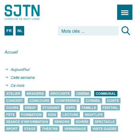
FR
NL
Accueil
Aujourd'hui
Cette semaine
Ce mois
ATELIER
BRADERIE
BROCANTE
CINÉMA
COMMUNAL
CONCERT
CONCOURS
CONFÉRENCE
CONSEIL
CONTE
COURS
DÉBAT
ETUDIANT
EXPO
FAMILLE
FESTIVAL
FÊTE
FORMATION
KIDS
LECTURE
NIGHTLIFE
SÉANCE D'INFORMATION
SENIORS
SOIRÉE
SPECTACLE
SPORT
STAGE
THÉÂTRE
VERNISSAGE
VISITE GUIDÉE