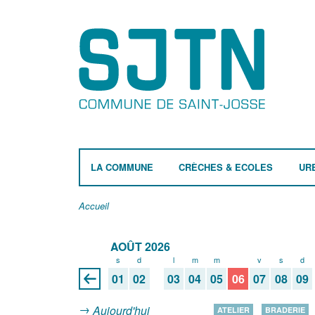
LA COMMUNE
CRÈCHES & ECOLES
UR
Accueil
AOÛT 2026
s
d
l
m
m
j
v
s
d
01
02
03
04
05
06
07
08
09
Aujourd'hui
ATELIER
BRADERIE