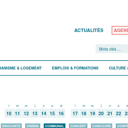
ACTUALITÉS
AGEN
BANISME & LOGEMENT
EMPLOIS & FORMATIONS
CULTURE 
l
m
m
j
v
s
d
l
m
m
j
v
s
10
11
12
13
14
15
16
17
18
19
20
21
22
2
BROCANTE
CINÉMA
COMMUNAL
CONCERT
CONCOURS
CONF