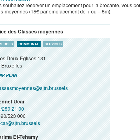
s souhaitez réserver un emplacement pour la brocante, vous pou
s-moyennes (15€ par emplacement de + ou – 5m).
ice des Classes moyennes
MERCES
COMMUNAL
SERVICES
des Deux Eglises 131
Bruxelles
IR PLAN
assesmoyennes@sjtn.brussels
ennet Ucar
/280 21 00
90/523 006
car@sjtn.brussels
arima Et-Tehamy