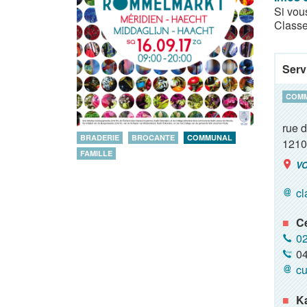
Si vou
Classe
Serv
COM
rue 
BRADERIE
BROCANTE
COMMUNAL
1210
FAMILLE
VO
cl
C
02
04
cu
K