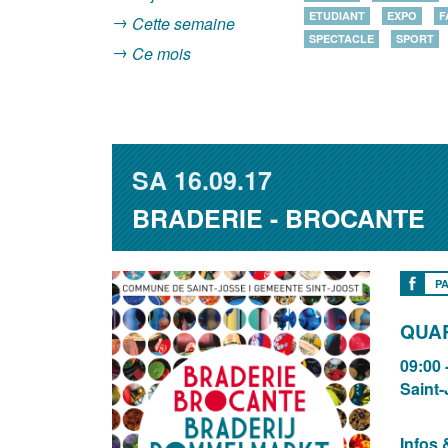
ETUDIANT
EXPO
F
Cette semaine
SPECTACLE
SPORT
Ce mois
SA
16.09.17
BRADERIE - BROCANTE
P
QUAR
09:00 
Saint
Infos 