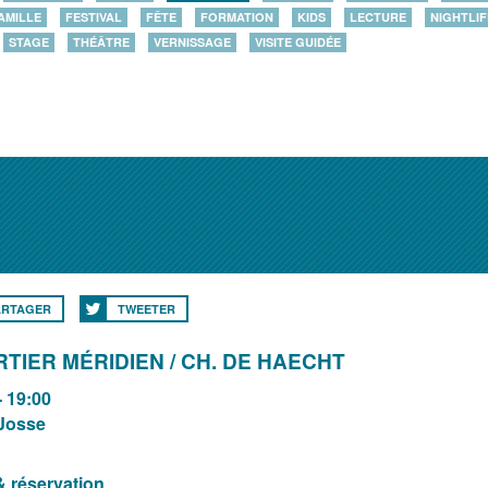
AMILLE
FESTIVAL
FÊTE
FORMATION
KIDS
LECTURE
NIGHTLIF
STAGE
THÉÂTRE
VERNISSAGE
VISITE GUIDÉE
ARTAGER
TWEETER
TIER MÉRIDIEN / CH. DE HAECHT
- 19:00
-Josse
& réservation