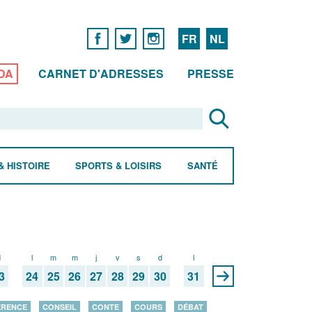
FR
NL
DA
CARNET D'ADRESSES
PRESSE
& HISTOIRE
SPORTS & LOISIRS
SANTÉ
d
l
m
m
j
v
s
d
l
3
24
25
26
27
28
29
30
31
ÉRENCE
CONSEIL
CONTE
COURS
DÉBAT