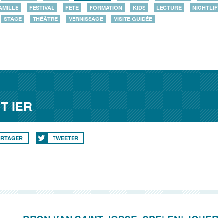
AMILLE
FESTIVAL
FÊTE
FORMATION
KIDS
LECTURE
NIGHTLIF
STAGE
THÉÂTRE
VERNISSAGE
VISITE GUIDÉE
T IER
ARTAGER
TWEETER