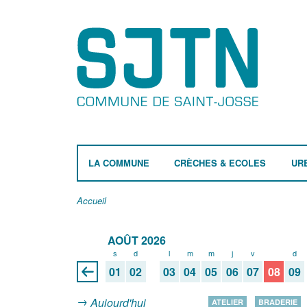
LA COMMUNE
CRÈCHES & ECOLES
UR
Accueil
AOÛT 2026
s
d
l
m
m
j
v
s
d
01
02
03
04
05
06
07
08
09
Aujourd'hui
ATELIER
BRADERIE