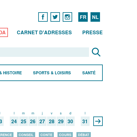
FR
NL
DA
CARNET D'ADRESSES
PRESSE
& HISTOIRE
SPORTS & LOISIRS
SANTÉ
d
l
m
m
j
v
s
d
l
3
24
25
26
27
28
29
30
31
ÉRENCE
CONSEIL
CONTE
COURS
DÉBAT