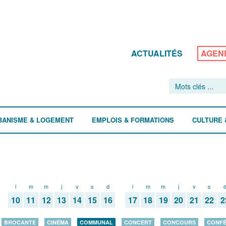
ACTUALITÉS
AGEN
BANISME & LOGEMENT
EMPLOIS & FORMATIONS
CULTURE 
l
m
m
j
v
s
d
l
m
m
j
v
s
10
11
12
13
14
15
16
17
18
19
20
21
22
2
BROCANTE
CINÉMA
COMMUNAL
CONCERT
CONCOURS
CONF