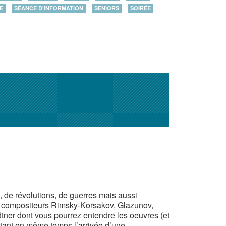
E
SÉANCE D'INFORMATION
SENIORS
SOIRÉE
de révolutions, de guerres mais aussi
les compositeurs Rimsky-Korsakov, Glazunov,
tner dont vous pourrez entendre les oeuvres (et
ntant en même temps l’arrivée d’une