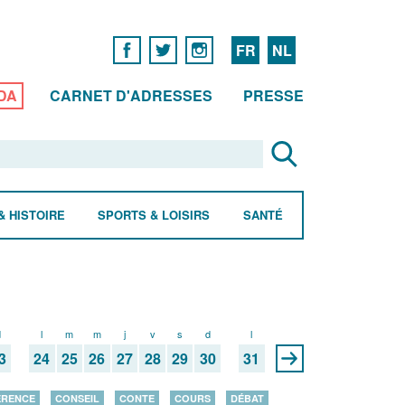
FR
NL
DA
CARNET D'ADRESSES
PRESSE
& HISTOIRE
SPORTS & LOISIRS
SANTÉ
d
l
m
m
j
v
s
d
l
3
24
25
26
27
28
29
30
31
ÉRENCE
CONSEIL
CONTE
COURS
DÉBAT