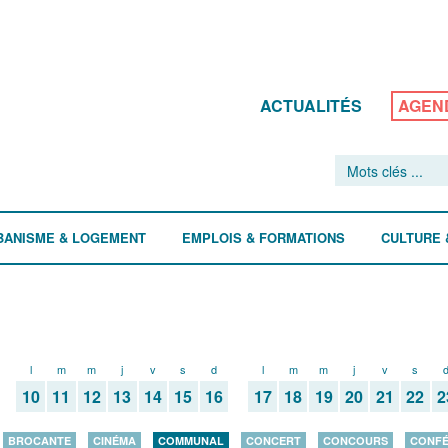
ACTUALITÉS
AGEN
BANISME & LOGEMENT
EMPLOIS & FORMATIONS
CULTURE 
l
m
m
j
v
s
d
l
m
m
j
v
s
10
11
12
13
14
15
16
17
18
19
20
21
22
2
BROCANTE
CINÉMA
COMMUNAL
CONCERT
CONCOURS
CONF