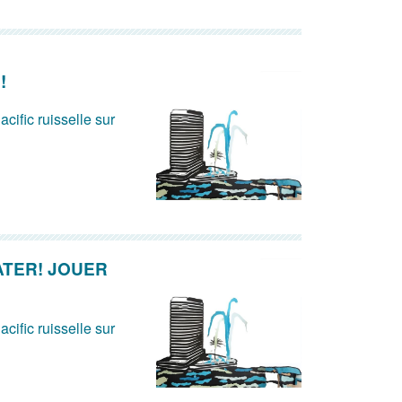
!
acific ruisselle sur
ATER! JOUER
acific ruisselle sur