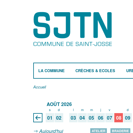
LA COMMUNE
CRÈCHES & ECOLES
UR
Accueil
AOÛT 2026
s
d
l
m
m
j
v
s
d
01
02
03
04
05
06
07
08
09
Aujourd'hui
ATELIER
BRADERIE