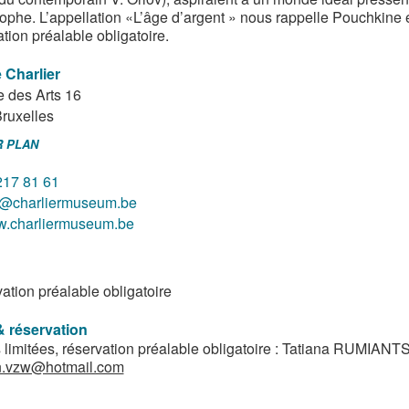
rophe. L’appellation «L’âge d’argent » nous rappelle Pouchkine et
tion préalable obligatoire.
 Charlier
 des Arts 16
ruxelles
R PLAN
217 81 61
o@charliermuseum.be
.charliermuseum.be
ation préalable obligatoire
& réservation
 limitées, réservation préalable obligatoire : Tatiana RUMIA
n.vzw@hotmail.com