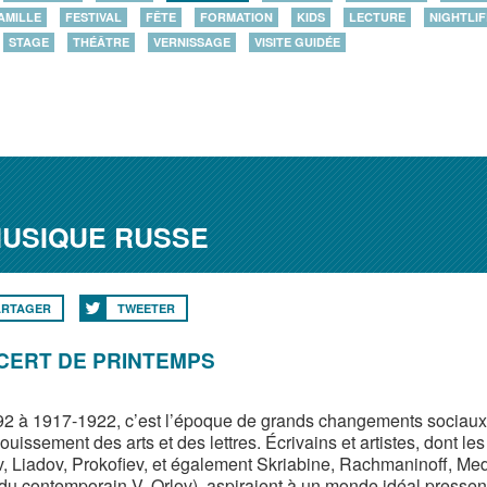
AMILLE
FESTIVAL
FÊTE
FORMATION
KIDS
LECTURE
NIGHTLIF
STAGE
THÉÂTRE
VERNISSAGE
VISITE GUIDÉE
MUSIQUE RUSSE
ARTAGER
TWEETER
CERT DE PRINTEMPS
2 à 1917-1922, c’est l’époque de grands changements sociaux, 
ouissement des arts et des lettres. Écrivains et artistes, dont 
, Liadov, Prokofiev, et également Skriabine, Rachmaninoff, Med
 du contemporain V. Orlov), aspiraient à un monde idéal presse