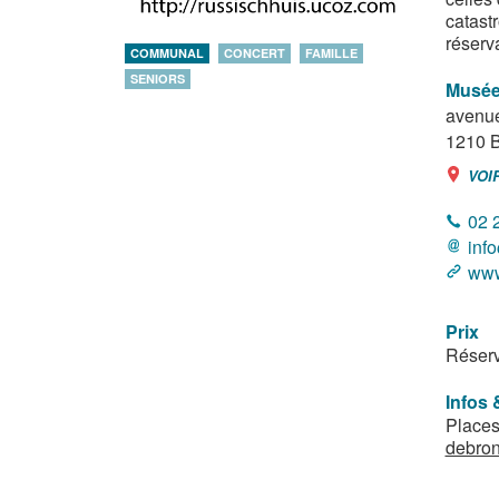
catast
réserva
COMMUNAL
CONCERT
FAMILLE
SENIORS
Musée
avenue
1210
B
VOI
02 
inf
www
Prix
Réserv
Infos 
Places
debro