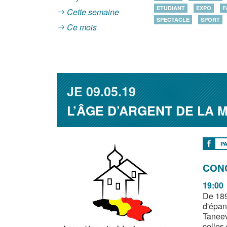
ETUDIANT
EXPO
F
Cette semaine
SPECTACLE
SPORT
Ce mois
JE
09.05.19
L’ÂGE D’ARGENT DE LA 
P
CON
19:00
De 189
d'épan
Taneev
celles