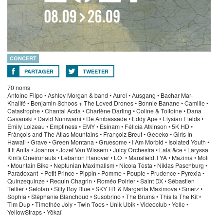
CONCERT
PARTAGER
TWEETER
70 noms
Antoine Flipo • Ashley Morgan & band • Aurel • Ausgang • Bachar Mar-
Khalifé • Benjamin Schoos + The Loved Drones • Bonnie Banane • Camille •
Catastrophe • Chantal Acda • Charlène Darling • Coline & Toitoine • Dana
Gavanski • David Numwami • De Ambassade • Eddy Ape • Elysian Fields •
Emily Loizeau • Emptiness • EMY • Esinam • Félicia Atkinson • 5K HD •
Frànçois and The Atlas Mountains • Françoiz Breut • Geeeko • Girls In
Hawaii • Grave • Green Montana • Gruesome • I Am Morbid • Isolated Youth •
It It Anita • Joanna • Jozef Van Wissem • Juicy Orchestra • Lala &ce • Laryssa
Kim's Oneironauts • Lebanon Hanover • LO • Mansfield.TYA • Mazima • Moli
• Mountain Bike • Neptunian Maximalism • Nicola Testa • Niklas Paschburg •
Paradoxant • Petit Prince • Pippin • Pomme • Poupie • Prudence • Pyrexia •
Quinzequinze • Requin Chagrin • Roméo Poirier • Saint DX • Sébastien
Tellier • Selofan • Silly Boy Blue • SKY H1 & Margarita Maximova • Smerz •
Sophia • Stéphanie Blanchoud • Susobrino • The Brums • This Is The Kit •
Tim Dup • Timothée Joly • Twin Toes • Unik Ubik • Videoclub • Yelle •
YellowStraps • Yôkaï