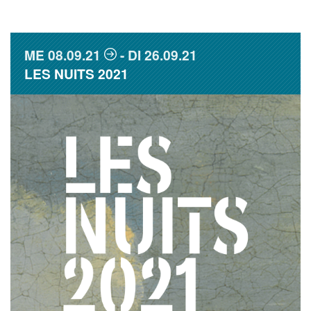
ME
08.09.21
DI
26.09.21
LES NUITS 2021