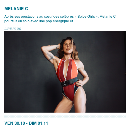
MELANIE C
Après ses prestations au cœur des célèbres « Spice Girls », Melanie C
poursuit en solo avec une pop énergique et...
LIRE PLUS
VEN 30.10
-
DIM 01.11