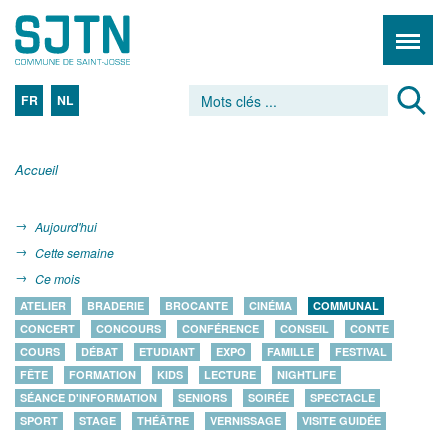
FR
NL
Accueil
Aujourd'hui
Cette semaine
Ce mois
ATELIER
BRADERIE
BROCANTE
CINÉMA
COMMUNAL
CONCERT
CONCOURS
CONFÉRENCE
CONSEIL
CONTE
COURS
DÉBAT
ETUDIANT
EXPO
FAMILLE
FESTIVAL
FÊTE
FORMATION
KIDS
LECTURE
NIGHTLIFE
SÉANCE D'INFORMATION
SENIORS
SOIRÉE
SPECTACLE
SPORT
STAGE
THÉÂTRE
VERNISSAGE
VISITE GUIDÉE