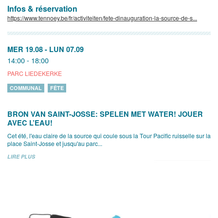
Infos & réservation
https://www.tennoey.be/fr/activiteiten/fete-dinauguration-la-source-de-s...
MER 19.08
-
LUN 07.09
14:00 - 18:00
PARC LIEDEKERKE
COMMUNAL
FÊTE
BRON VAN SAINT-JOSSE: SPELEN MET WATER! JOUER
AVEC L’EAU!
Cet été, l'eau claire de la source qui coule sous la Tour Pacific ruisselle sur la
place Saint-Josse et jusqu'au parc...
LIRE PLUS