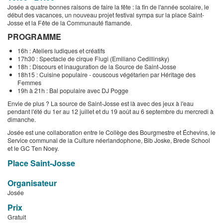
Josée a quatre bonnes raisons de faire la fête : la fin de l'année scolaire, le
début des vacances, un nouveau projet festival sympa sur la place Saint-
Josse et la Fête de la Communauté flamande.
PROGRAMME
16h : Ateliers ludiques et créatifs
17h30 : Spectacle de cirque Flugi (Emiliano Cedillinsky)
18h : Discours et inauguration de la Source de Saint-Josse
18h15 : Cuisine populaire - couscous végétarien par Héritage des
Femmes
19h à 21h : Bal populaire avec DJ Pogge
Envie de plus ? La source de Saint-Josse est là avec des jeux à l'eau
pendant l'été du 1er au 12 juillet et du 19 août au 6 septembre du mercredi à
dimanche.
Josée est une collaboration entre le Collège des Bourgmestre et Échevins, le
Service communal de la Culture néerlandophone, Bib Joske, Brede School
et le GC Ten Noey.
Place Saint-Josse
Organisateur
Josée
Prix
Gratuit