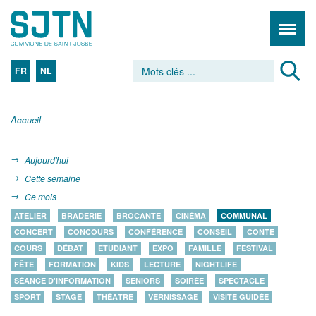
FR
NL
Accueil
Aujourd'hui
Cette semaine
Ce mois
ATELIER
BRADERIE
BROCANTE
CINÉMA
COMMUNAL
CONCERT
CONCOURS
CONFÉRENCE
CONSEIL
CONTE
COURS
DÉBAT
ETUDIANT
EXPO
FAMILLE
FESTIVAL
FÊTE
FORMATION
KIDS
LECTURE
NIGHTLIFE
SÉANCE D'INFORMATION
SENIORS
SOIRÉE
SPECTACLE
SPORT
STAGE
THÉÂTRE
VERNISSAGE
VISITE GUIDÉE