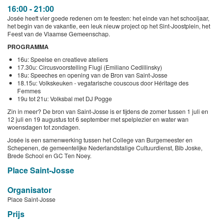
16:00 - 21:00
Josée heeft vier goede redenen om te feesten: het einde van het schooljaar,
het begin van de vakantie, een leuk nieuw project op het Sint-Joostplein, het
Feest van de Vlaamse Gemeenschap.
PROGRAMMA
16u: Speelse en creatieve ateliers
17.30u: Circusvoorstelling Flugi (Emiliano Cedillinsky)
18u: Speeches en opening van de Bron van Saint-Josse
18.15u: Volkskeuken - vegatarische couscous door Héritage des
Femmes
19u tot 21u: Volksbal met DJ Pogge
Zin in meer? De bron van Saint-Josse is er tijdens de zomer tussen 1 juli en
12 juli en 19 augustus tot 6 september met spelplezier en water wan
woensdagen tot zondagen.
Josée is een samenwerking tussen het College van Burgemeester en
Schepenen, de gemeentelijke Nederlandstalige Cultuurdienst, Bib Joske,
Brede School en GC Ten Noey.
Place Saint-Josse
Organisator
Place Saint-Josse
Prijs