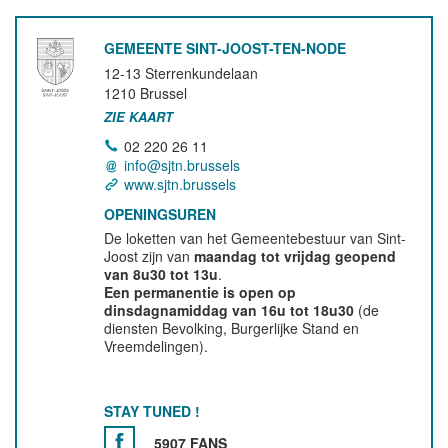
GEMEENTE SINT-JOOST-TEN-NODE
12-13 Sterrenkundelaan
1210
Brussel
ZIE KAART
02 220 26 11
info@sjtn.brussels
www.sjtn.brussels
OPENINGSUREN
De loketten van het Gemeentebestuur van Sint-
Joost zijn van
maandag tot vrijdag geopend
van 8u30 tot 13u
.
Een permanentie is open op
dinsdagnamiddag van 16u tot 18u30
(de
diensten Bevolking, Burgerlijke Stand en
Vreemdelingen).
STAY TUNED !
5907 FANS