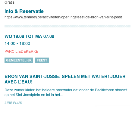
Gratis
Info & Reservatie
https://www.tennoey.be/activiteiten/openingsfeest-de-bron-van-sint-joost
WO 19.08
TOT
MA 07.09
14:00 - 18:00
PARC LIEDEKERKE
GEMEENTELIJK
FEEST
BRON VAN SAINT-JOSSE: SPELEN MET WATER! JOUER
AVEC L’EAU!
Deze zomer klatert het heldere bronwater dat onder de Pacifictoren stroomt
op het Sint-Joostplein en tot in het...
LIRE PLUS