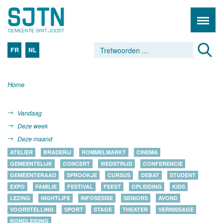
FR
NL
Home
Vandaag
Deze week
Deze maand
ATELIER
BRADERIJ
ROMMELMARKT
CINEMA
GEMEENTELIJK
CONCERT
WEDSTRIJD
CONFERENCIE
GEMEENTERAAD
SPROOKJE
CURSUS
DEBAT
STUDENT
EXPO
FAMILIE
FESTIVAL
FEEST
OPLEIDING
KIDS
LEZING
NIGHTLIFE
INFOSESSIE
SENIORS
AVOND
VOORSTELLING
SPORT
STAGE
THEATER
VERNISSAGE
RONDLEIDING