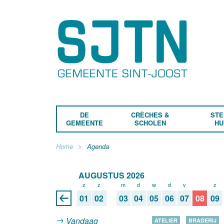
DE
CRÈCHES &
STE
GEMEENTE
SCHOLEN
HU
Home
Agenda
AUGUSTUS 2026
z
z
m
d
w
d
v
z
z
01
02
03
04
05
06
07
08
09
Vandaag
ATELIER
BRADERIJ