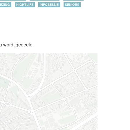
EZING
NIGHTLIFE
INFOSESSIE
SENIORS
da wordt gedeeld.