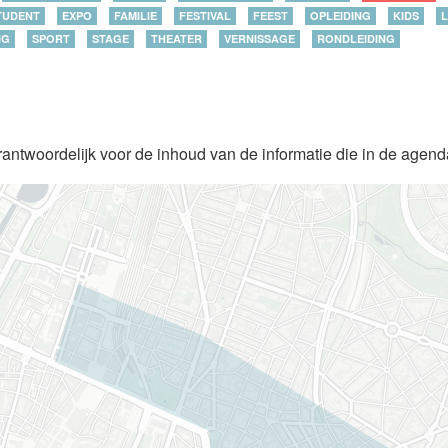
TUDENT
EXPO
FAMILIE
FESTIVAL
FEEST
OPLEIDING
KIDS
L
NG
SPORT
STAGE
THEATER
VERNISSAGE
RONDLEIDING
rantwoordelijk voor de inhoud van de informatie die in de agen