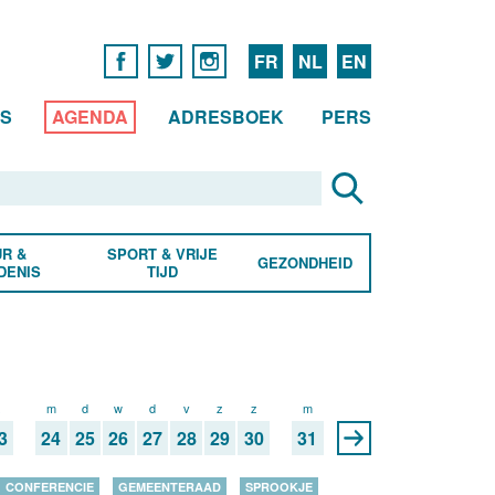
FR
NL
EN
WS
AGENDA
ADRESBOEK
PERS
R &
SPORT & VRIJE
GEZONDHEID
DENIS
TIJD
z
m
d
w
d
v
z
z
m
3
24
25
26
27
28
29
30
31
CONFERENCIE
GEMEENTERAAD
SPROOKJE