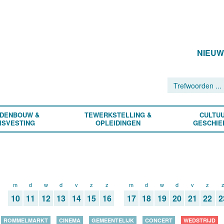
NIEU
DENBOUW &
TEWERKSTELLING &
CULTUU
ISVESTING
OPLEIDINGEN
GESCHIE
m
d
w
d
v
z
z
m
d
w
d
v
z
10
11
12
13
14
15
16
17
18
19
20
21
22
2
ROMMELMARKT
CINEMA
GEMEENTELIJK
CONCERT
WEDSTRIJD