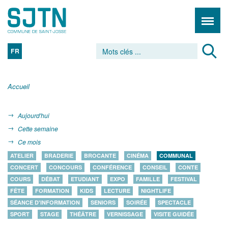
FR
Accueil
Aujourd'hui
Cette semaine
Ce mois
ATELIER
BRADERIE
BROCANTE
CINÉMA
COMMUNAL
CONCERT
CONCOURS
CONFÉRENCE
CONSEIL
CONTE
COURS
DÉBAT
ETUDIANT
EXPO
FAMILLE
FESTIVAL
FÊTE
FORMATION
KIDS
LECTURE
NIGHTLIFE
SÉANCE D'INFORMATION
SENIORS
SOIRÉE
SPECTACLE
SPORT
STAGE
THÉÂTRE
VERNISSAGE
VISITE GUIDÉE