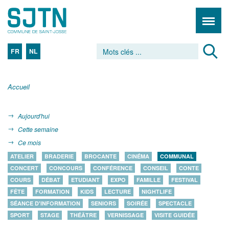
FR
NL
Accueil
Aujourd'hui
Cette semaine
Ce mois
ATELIER
BRADERIE
BROCANTE
CINÉMA
COMMUNAL
CONCERT
CONCOURS
CONFÉRENCE
CONSEIL
CONTE
COURS
DÉBAT
ETUDIANT
EXPO
FAMILLE
FESTIVAL
FÊTE
FORMATION
KIDS
LECTURE
NIGHTLIFE
SÉANCE D'INFORMATION
SENIORS
SOIRÉE
SPECTACLE
SPORT
STAGE
THÉÂTRE
VERNISSAGE
VISITE GUIDÉE