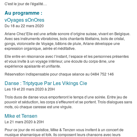
​C'est le jour de l'égalité…
Au programme :
​vOyages sOnOres
​Du 18 au 22 mars 2020
​Ariane Chez’Elle est une artiste sonore d’origine suisse, vivant en Belgique.
Avec ses instruments vibratoires, bols chantants tibétains, bols de cristal,
gongs, violoncelle de Voyage, bâtons de pluie, Ariane développe une
expression organique, aérée et méditative.
​Elle entre en résonance avec l’instant, l’espace et les personnes présentes
et vous invite à un voyage intérieur, une écoute du corps-âme, une
expérience apaisante et unifiante.
​Réservation indispensable pour chaque séance au 0484 752 146
​Danse : Triptyque Par Les Vikings Cie
Les 19 et 20 mars 2020 à 20H
​Trois duos de danse vous emporteront le temps d’une soirée. Entre jeu de
pouvoir et séduction, les corps s’effleurent et se portent. Trois dialogues sans
mots, où chaque caresse est une virgule.
​Mike et Tensen
Le 21 mars 2020 à 20H
​Pour ce jour de mi-solstice, Mike & Tenzen vous invitent à un concert de
musique shamanique et folk. Ils composent leurs chansons avec leurs