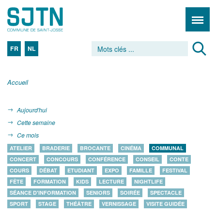
FR
NL
Accueil
Aujourd'hui
Cette semaine
Ce mois
ATELIER
BRADERIE
BROCANTE
CINÉMA
COMMUNAL
CONCERT
CONCOURS
CONFÉRENCE
CONSEIL
CONTE
COURS
DÉBAT
ETUDIANT
EXPO
FAMILLE
FESTIVAL
FÊTE
FORMATION
KIDS
LECTURE
NIGHTLIFE
SÉANCE D'INFORMATION
SENIORS
SOIRÉE
SPECTACLE
SPORT
STAGE
THÉÂTRE
VERNISSAGE
VISITE GUIDÉE