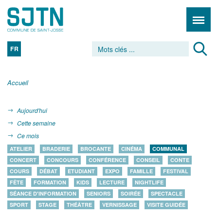
FR
Accueil
Aujourd'hui
Cette semaine
Ce mois
ATELIER
BRADERIE
BROCANTE
CINÉMA
COMMUNAL
CONCERT
CONCOURS
CONFÉRENCE
CONSEIL
CONTE
COURS
DÉBAT
ETUDIANT
EXPO
FAMILLE
FESTIVAL
FÊTE
FORMATION
KIDS
LECTURE
NIGHTLIFE
SÉANCE D'INFORMATION
SENIORS
SOIRÉE
SPECTACLE
SPORT
STAGE
THÉÂTRE
VERNISSAGE
VISITE GUIDÉE