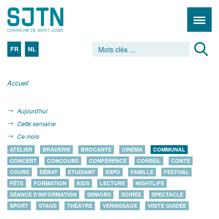
FR
NL
Accueil
Aujourd'hui
Cette semaine
Ce mois
ATELIER
BRADERIE
BROCANTE
CINÉMA
COMMUNAL
CONCERT
CONCOURS
CONFÉRENCE
CONSEIL
CONTE
COURS
DÉBAT
ETUDIANT
EXPO
FAMILLE
FESTIVAL
FÊTE
FORMATION
KIDS
LECTURE
NIGHTLIFE
SÉANCE D'INFORMATION
SENIORS
SOIRÉE
SPECTACLE
SPORT
STAGE
THÉÂTRE
VERNISSAGE
VISITE GUIDÉE