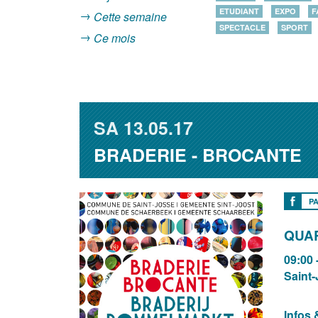
ETUDIANT
EXPO
F
Cette semaine
SPECTACLE
SPORT
Ce mois
SA
13.05.17
BRADERIE - BROCANTE
P
QUAR
09:00 
Saint
Infos 