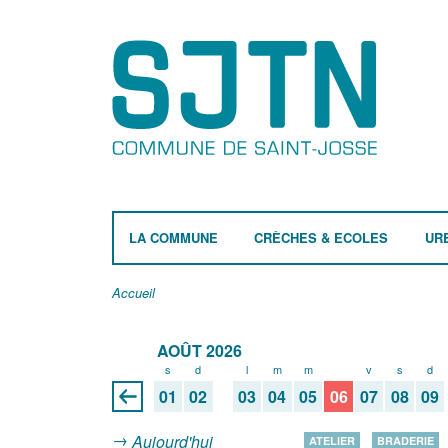
LA COMMUNE
CRÈCHES & ECOLES
UR
Accueil
AOÛT 2026
s
d
l
m
m
j
v
s
d
01
02
03
04
05
06
07
08
09
Aujourd'hui
ATELIER
BRADERIE