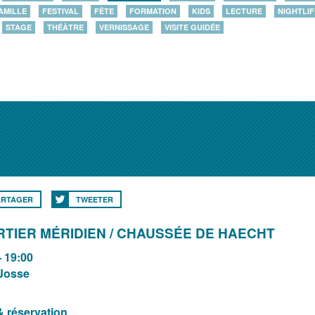
AMILLE
FESTIVAL
FÊTE
FORMATION
KIDS
LECTURE
NIGHTLIF
STAGE
THÉÂTRE
VERNISSAGE
VISITE GUIDÉE
ARTAGER
TWEETER
TIER MÉRIDIEN / CHAUSSÉE DE HAECHT
- 19:00
-Josse
& réservation