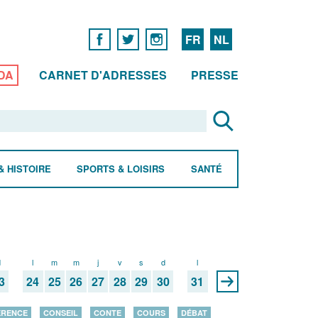
FR
NL
DA
CARNET D'ADRESSES
PRESSE
& HISTOIRE
SPORTS & LOISIRS
SANTÉ
d
l
m
m
j
v
s
d
l
3
24
25
26
27
28
29
30
31
ÉRENCE
CONSEIL
CONTE
COURS
DÉBAT