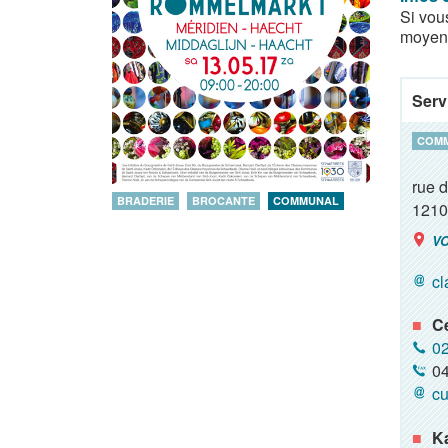
Si vou
moyenn
Serv
COM
rue 
BRADERIE
BROCANTE
COMMUNAL
1210
VO
cl
C
02
04
cu
K