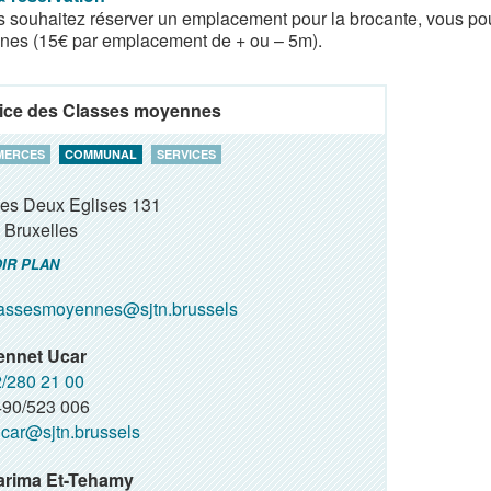
s souhaitez réserver un emplacement pour la brocante, vous pou
es (15€ par emplacement de + ou – 5m).
ice des Classes moyennes
MERCES
COMMUNAL
SERVICES
des Deux Eglises 131
Bruxelles
IR PLAN
assesmoyennes@sjtn.brussels
ennet Ucar
/280 21 00
90/523 006
car@sjtn.brussels
arima Et-Tehamy