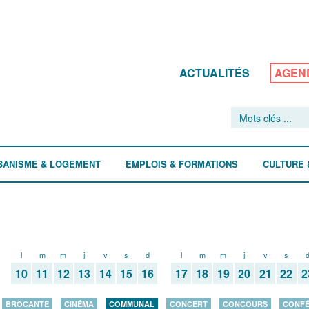
ACTUALITÉS
AGEN
BANISME & LOGEMENT
EMPLOIS & FORMATIONS
CULTURE 
l
m
m
j
v
s
d
l
m
m
j
v
s
10
11
12
13
14
15
16
17
18
19
20
21
22
2
BROCANTE
CINÉMA
COMMUNAL
CONCERT
CONCOURS
CONF