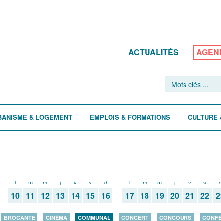
ACTUALITÉS
AGEN
BANISME & LOGEMENT
EMPLOIS & FORMATIONS
CULTURE 
l
m
m
j
v
s
d
l
m
m
j
v
s
10
11
12
13
14
15
16
17
18
19
20
21
22
2
BROCANTE
CINÉMA
COMMUNAL
CONCERT
CONCOURS
CONF