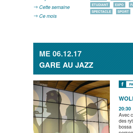
ETUDIANT
EXPO
F
Cette semaine
SPECTACLE
SPORT
Ce mois
ME
06.12.17
GARE AU JAZZ
P
WOLF
20:30
Avec c
des ry
bossa 
person