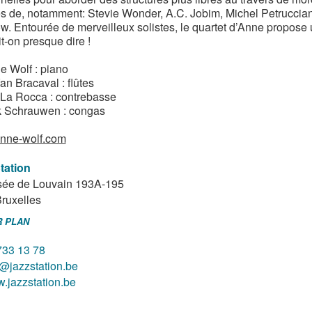
s de, notamment: Stevie Wonder, A.C. Jobim, Michel Petruccian
. Entourée de merveilleux solistes, le quartet d’Anne propose un
t-on presque dire !
e Wolf : piano
an Bracaval : flûtes
 La Rocca : contrebasse
k Schrauwen : congas
nne-wolf.com
tation
ée de Louvain 193A-195
ruxelles
R PLAN
733 13 78
o@jazzstation.be
.jazzstation.be