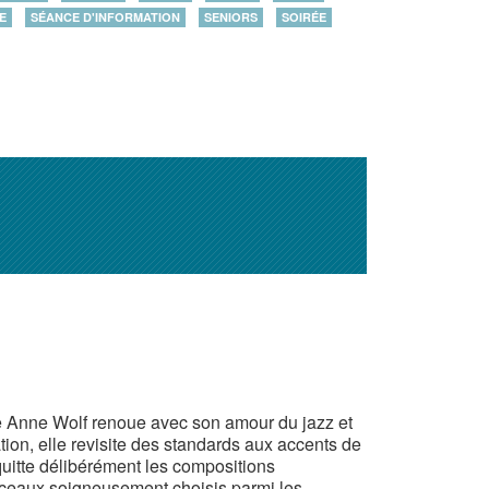
E
SÉANCE D'INFORMATION
SENIORS
SOIRÉE
te Anne Wolf renoue avec son amour du jazz et
ion, elle revisite des standards aux accents de
uitte délibérément les compositions
orceaux soigneusement choisis parmi les