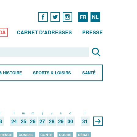
FR
NL
DA
CARNET D'ADRESSES
PRESSE
& HISTOIRE
SPORTS & LOISIRS
SANTÉ
d
l
m
m
j
v
s
d
l
3
24
25
26
27
28
29
30
31
ÉRENCE
CONSEIL
CONTE
COURS
DÉBAT