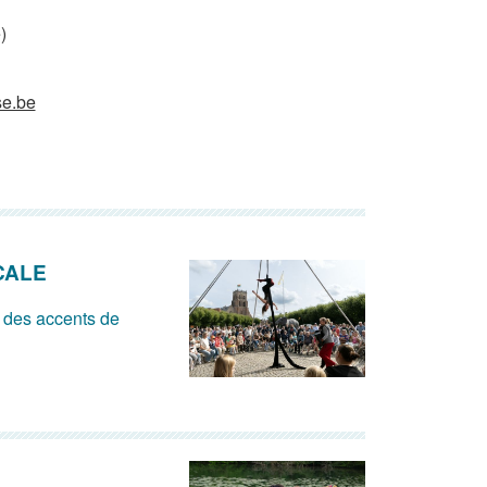
)
se.be
CALE
 des accents de