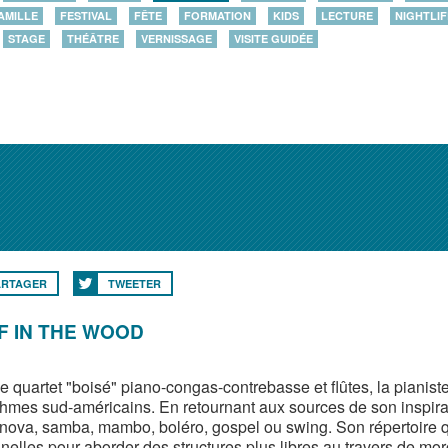
AMILLE
FESTIVAL
FÊTE
FORMATION
KIDS
LECTURE
NIGHTLIF
STAGE
THÉÂTRE
VERNISSAGE
VISITE GUIDÉE
ARTAGER
TWEETER
 IN THE WOOD
e quartet "boisé" piano-congas-contrebasse et flûtes, la pianis
thmes sud-américains. En retournant aux sources de son inspirat
nova, samba, mambo, boléro, gospel ou swing. Son répertoire q
nelles pour aborder des structures plus libres au travers de m