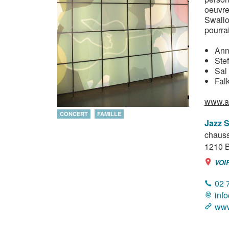
oeuvre
Swallow
pourrai
Ann
Stef
Sal
Fal
www.a
CONCERT
FAMILLE
Jazz S
chauss
1210
B
VOI
02 
inf
www