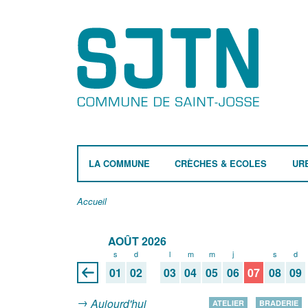
LA COMMUNE
CRÈCHES & ECOLES
UR
Accueil
AOÛT 2026
s
d
l
m
m
j
v
s
d
01
02
03
04
05
06
07
08
09
Aujourd'hui
ATELIER
BRADERIE