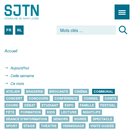
FR
NL
Accueil
Aujourd'hui
Cette semaine
Ce mois
ATELIER
BRADERIE
BROCANTE
CINÉMA
COMMUNAL
CONCERT
CONCOURS
CONFÉRENCE
CONSEIL
CONTE
COURS
DÉBAT
ETUDIANT
EXPO
FAMILLE
FESTIVAL
FÊTE
FORMATION
KIDS
LECTURE
NIGHTLIFE
SÉANCE D'INFORMATION
SENIORS
SOIRÉE
SPECTACLE
SPORT
STAGE
THÉÂTRE
VERNISSAGE
VISITE GUIDÉE