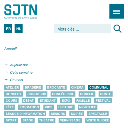
FR
NL
Accueil
Aujourd'hui
Cette semaine
Ce mois
ATELIER
BRADERIE
BROCANTE
CINÉMA
COMMUNAL
CONCERT
CONCOURS
CONFÉRENCE
CONSEIL
CONTE
COURS
DÉBAT
ETUDIANT
EXPO
FAMILLE
FESTIVAL
FÊTE
FORMATION
KIDS
LECTURE
NIGHTLIFE
SÉANCE D'INFORMATION
SENIORS
SOIRÉE
SPECTACLE
SPORT
STAGE
THÉÂTRE
VERNISSAGE
VISITE GUIDÉE