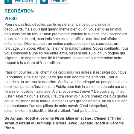
PARTAGER
TWEETER
RECRÉATION
20:30
Pour ne pas trop dévoiler, car le mystère fait partie du plaisir de la
découverte, mais qu’il faut quand même bien qu’on vous en dise un mot,
débutons par un rébus : mon premier est comme le silence, mon second est
le contraire de tard, mon troisième est un graffiti et mon tout est affaire
d’écriture… Disons aussi : un moine copiste, des petites saucisses, un
tatouage, un hibou, Albert Einstein et la pataphysique. Soyez confiants, nous
vous convions à une soirée entre amis, où sera mis au pilori un dogme qui
s’ignore. Un dogme intime lié à l’enfance. Un dogme qui détermine notre
rapport à la culture et à la tradition.
Passion pour les uns, chemin de croix pour les autres, il est sacré pour tous.
Et pourtant, il ne s’agit peut-être que d’un énorme malentendu. Tout le
monde a un avis sur la question. Après avoir bourlingué un peu partout, nos
deux comparses s’installent au Public pour finir la saison en beauté par une
remise en question salutaire. Alors, vous avez trouvé ? De quoi s’agit-il au
juste ? Non ? Pour le savoir, il faudra venir voir. Alors prenez vos bics quatre
couleurs, sortez de la marge, emmenez vos grands enfants, on va s’amuser
à déboulonner l’un des piliers de notre savoir. C’est interpellant,
décomplexant, instructif, drôle et vivifiant. Tout ça à la fois.
De Arnaud Hoedt et Jérôme Piron. Mise en scène : Clément Thirion,
Arnaud Pirault et Dominique Bréda. Avec : Arnaud Hoedt et Jérôme
Piron.