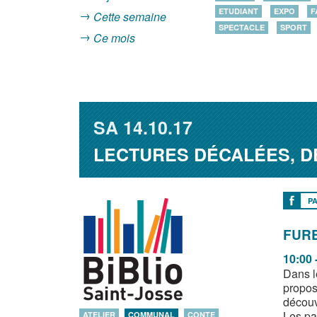
ETUDIANT
EXPO
F
Cette semaine
SPECTACLE
SPORT
Ce mois
SA
14.10.17
LECTURES DÉCALÉES, 
P
FURE
10:00 
Dans l
propose
découvr
Les pa
ATELIER
COMMUNAL
CONTE