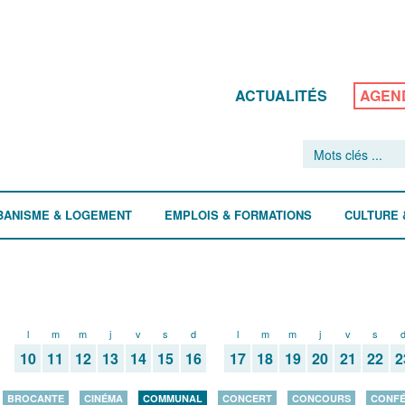
ACTUALITÉS
AGEN
BANISME & LOGEMENT
EMPLOIS & FORMATIONS
CULTURE 
l
m
m
j
v
s
d
l
m
m
j
v
s
10
11
12
13
14
15
16
17
18
19
20
21
22
2
BROCANTE
CINÉMA
COMMUNAL
CONCERT
CONCOURS
CONF