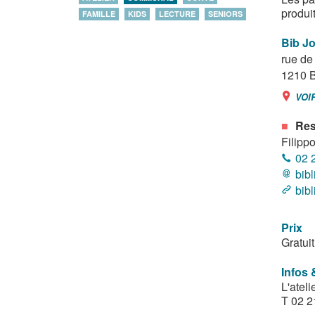
produi
FAMILLE
KIDS
LECTURE
SENIORS
Bib J
rue de 
1210
B
VOI
Res
Filippo
02 
bib
bib
Prix
Gratuit
Infos 
L'atel
T 02 2