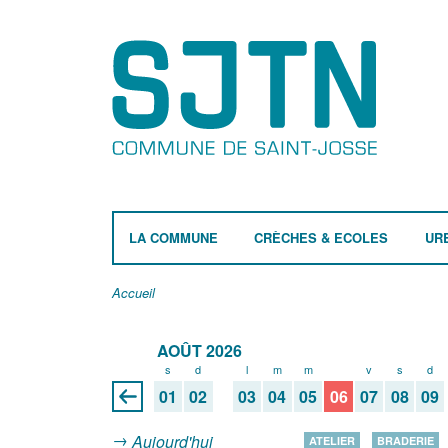
LA COMMUNE
CRÈCHES & ECOLES
UR
Accueil
AOÛT 2026
s
d
l
m
m
j
v
s
d
01
02
03
04
05
06
07
08
09
Aujourd'hui
ATELIER
BRADERIE