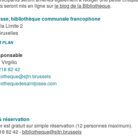
ts seront mis en ligne sur
le blog de la Bibliothèque
.
osse, bibliothèque communale francophone
la Limite 2
ruxelles
R PLAN
ponsable
 Virgilio
218 82 42
liotheque@sjtn.brussels
liothequedesaintjosse.com
& réservation
ier est gratuit sur simple réservation (12 personnes maximum).
18 82 42 -
bibliotheque@sjtn.brussels