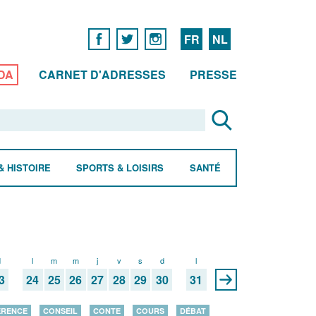
FR
NL
DA
CARNET D'ADRESSES
PRESSE
& HISTOIRE
SPORTS & LOISIRS
SANTÉ
d
l
m
m
j
v
s
d
l
3
24
25
26
27
28
29
30
31
ÉRENCE
CONSEIL
CONTE
COURS
DÉBAT