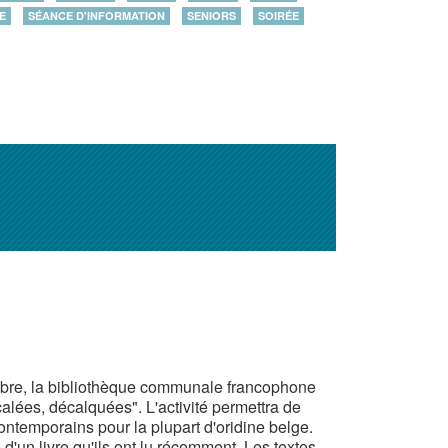
E
SÉANCE D'INFORMATION
SENIORS
SOIRÉE
tobre, la bibliothèque communale francophone
calées, décalquées". L'activité permettra de
contemporains pour la plupart d'oridine belge.
d'un livre qu'ils ont lu récemment. Les textes