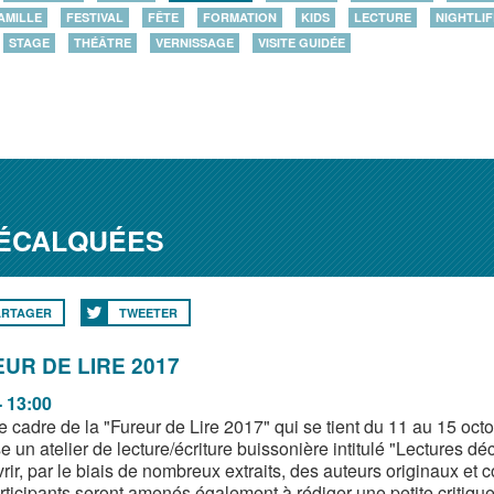
AMILLE
FESTIVAL
FÊTE
FORMATION
KIDS
LECTURE
NIGHTLIF
STAGE
THÉÂTRE
VERNISSAGE
VISITE GUIDÉE
DÉCALQUÉES
ARTAGER
TWEETER
UR DE LIRE 2017
- 13:00
e cadre de la "Fureur de Lire 2017" qui se tient du 11 au 15 oc
 un atelier de lecture/écriture buissonière intitulé "Lectures dé
ir, par le biais de nombreux extraits, des auteurs originaux et 
rticipants seront amenés également à rédiger une petite critique 