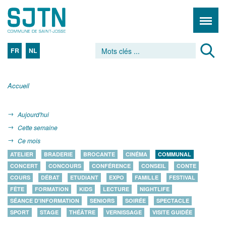
FR
NL
Accueil
Aujourd'hui
Cette semaine
Ce mois
ATELIER
BRADERIE
BROCANTE
CINÉMA
COMMUNAL
CONCERT
CONCOURS
CONFÉRENCE
CONSEIL
CONTE
COURS
DÉBAT
ETUDIANT
EXPO
FAMILLE
FESTIVAL
FÊTE
FORMATION
KIDS
LECTURE
NIGHTLIFE
SÉANCE D'INFORMATION
SENIORS
SOIRÉE
SPECTACLE
SPORT
STAGE
THÉÂTRE
VERNISSAGE
VISITE GUIDÉE