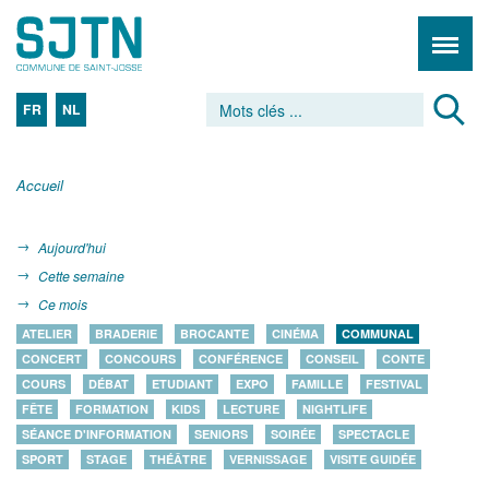
FR
NL
Accueil
Aujourd'hui
Cette semaine
Ce mois
ATELIER
BRADERIE
BROCANTE
CINÉMA
COMMUNAL
CONCERT
CONCOURS
CONFÉRENCE
CONSEIL
CONTE
COURS
DÉBAT
ETUDIANT
EXPO
FAMILLE
FESTIVAL
FÊTE
FORMATION
KIDS
LECTURE
NIGHTLIFE
SÉANCE D'INFORMATION
SENIORS
SOIRÉE
SPECTACLE
SPORT
STAGE
THÉÂTRE
VERNISSAGE
VISITE GUIDÉE