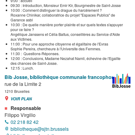
9:00 : accueil
09:30 : Introduction, Monsieur Emir Kir, Bourgmestre de Saint-Josse
10:00 : Comment distinguer la drague du harcèlement ?
Roxanne Chinikar, collaboratrice du projet "Espaces Publics" de
Garance asbl
10:30 : De quelle manière porter plainte et sur quels textes s'appuyer
pour ce faire ?
Angélique Janssens et Célia Baltus, conseillères au Service d'Aide
aux Victimes.
11:00 : Pour une approche citoyenne et égalitaire de l'Evras
Sophie Pereira, chercheure à l'Universite des Femmes.
11:30 : Questions-Réponses.
12:00 : Conclusions, Madame Nezahat Namli, échevine de l'Egalite
des chances de Saint-Josse.
12:15 : Lunch.
Bib Josse, bibliothèque communale francophone
rue de la Limite 2
1210
Bruxelles
VOIR PLAN
Responsable
Filippo Virgilio
02 218 82 42
bibliotheque@sjtn.brussels