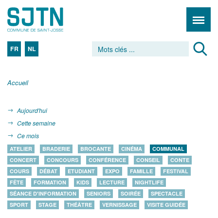
FR
NL
Accueil
Aujourd'hui
Cette semaine
Ce mois
ATELIER
BRADERIE
BROCANTE
CINÉMA
COMMUNAL
CONCERT
CONCOURS
CONFÉRENCE
CONSEIL
CONTE
COURS
DÉBAT
ETUDIANT
EXPO
FAMILLE
FESTIVAL
FÊTE
FORMATION
KIDS
LECTURE
NIGHTLIFE
SÉANCE D'INFORMATION
SENIORS
SOIRÉE
SPECTACLE
SPORT
STAGE
THÉÂTRE
VERNISSAGE
VISITE GUIDÉE