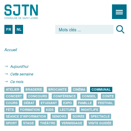
FR
NL
Accueil
Aujourd'hui
Cette semaine
Ce mois
ATELIER
BRADERIE
BROCANTE
CINÉMA
COMMUNAL
CONCERT
CONCOURS
CONFÉRENCE
CONSEIL
CONTE
COURS
DÉBAT
ETUDIANT
EXPO
FAMILLE
FESTIVAL
FÊTE
FORMATION
KIDS
LECTURE
NIGHTLIFE
SÉANCE D'INFORMATION
SENIORS
SOIRÉE
SPECTACLE
SPORT
STAGE
THÉÂTRE
VERNISSAGE
VISITE GUIDÉE