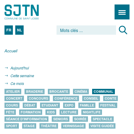
FR
NL
Accueil
Aujourd'hui
Cette semaine
Ce mois
ATELIER
BRADERIE
BROCANTE
CINÉMA
COMMUNAL
CONCERT
CONCOURS
CONFÉRENCE
CONSEIL
CONTE
COURS
DÉBAT
ETUDIANT
EXPO
FAMILLE
FESTIVAL
FÊTE
FORMATION
KIDS
LECTURE
NIGHTLIFE
SÉANCE D'INFORMATION
SENIORS
SOIRÉE
SPECTACLE
SPORT
STAGE
THÉÂTRE
VERNISSAGE
VISITE GUIDÉE