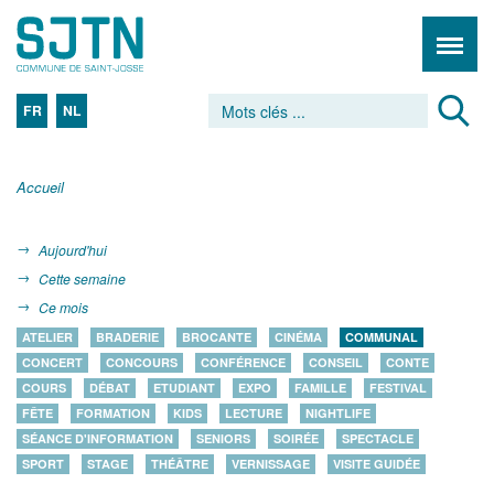
FR
NL
Accueil
Aujourd'hui
Cette semaine
Ce mois
ATELIER
BRADERIE
BROCANTE
CINÉMA
COMMUNAL
CONCERT
CONCOURS
CONFÉRENCE
CONSEIL
CONTE
COURS
DÉBAT
ETUDIANT
EXPO
FAMILLE
FESTIVAL
FÊTE
FORMATION
KIDS
LECTURE
NIGHTLIFE
SÉANCE D'INFORMATION
SENIORS
SOIRÉE
SPECTACLE
SPORT
STAGE
THÉÂTRE
VERNISSAGE
VISITE GUIDÉE