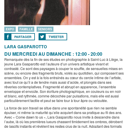
EXPO
FAMILLE
SENIORS
PARTAGER
TWEETER
LARA GASPAROTTO
DU MERCREDI AU DIMANCHE : 12:00 - 20:00
Remarquée dès la fin de ses études en photographie à Saint-Luc à Liège, la
jeune Lara Gasparotto est l’auteure d’un univers artistique vivant et
contrasté. Ce sont des paysages à couper le souffle, de sensuelles mises en
scène, ou encore des fragments bruts, volés au quotidien, qui composent ses
ensembles. On y est à la fois entraînés au cœur du cercle intime de l’artiste,
avec tout ce qu’il a de tendre mais aussi d’acide, et plongés dans ses
rêveries contemplatives. Fragmenté et abrupt en apparence, l’ensemble
enveloppe et envoûte. Son écriture photographique, en couleurs ou en noir
et blanc, est rythmée, comme décochée par pulsations, mais elle est aussi
particulièrement tactile et peut se faire tour à tour âpre ou veloutée.
La force de son travail se situe dans une spontanéité que rien ne semble
épuiser, ni même la maturité qu’elle acquiert dans sa pratique au fil des ans.
Avec « Come dawn to us », Lara Gasparotto nous invite à descendre dans
l’aube, là où les premières lueurs chassent timidement les ombres, dérobent
de lascifs instants et révèlent les restes crus de la nuit. Adoptant des formats