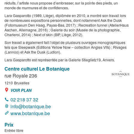
réduits, l’artiste nous propose d’embrasser, sur la pointe des pieds, un
monde de murmures et de confidences.
Lara Gasparotto (1989, Liège), diplômée en 2010, a montré son travail lors
de nombreuses expositions personnelles, dont notamment Ask the Dusk
(Fotomuseum Den Haag, Payas-Bas, 2017) ; Recreation tunnel (AtelierHaus
Aachen, Allemagne, 2016) ; Galerie du soir (Musée de la photographie,
Charleroi, 2014) ; Next of skin (BIP, Liège, 2012).
Son travail a également fait l’objet de plusieurs ouvrages monographiques
tels que Sleepwalk (Editions Yellow Now – collection Angles Vifs) ; Rivages
(Lannoo) et Ask the Dusk (Ludion).
Lara Gasparotto est représentée par la Galerie Stieglietz19, Anvers.
Centre culturel Le Botanique
rue Royale 236
1210
Bruxelles
VOIR PLAN
02 218 37 32
info@botanique.be
www.botanique.be
Prix
Entrée libre