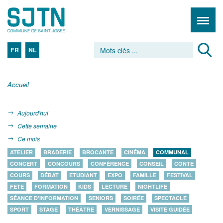
FR
NL
Accueil
Aujourd'hui
Cette semaine
Ce mois
ATELIER
BRADERIE
BROCANTE
CINÉMA
COMMUNAL
CONCERT
CONCOURS
CONFÉRENCE
CONSEIL
CONTE
COURS
DÉBAT
ETUDIANT
EXPO
FAMILLE
FESTIVAL
FÊTE
FORMATION
KIDS
LECTURE
NIGHTLIFE
SÉANCE D'INFORMATION
SENIORS
SOIRÉE
SPECTACLE
SPORT
STAGE
THÉÂTRE
VERNISSAGE
VISITE GUIDÉE