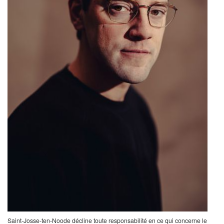
Saint-Josse-ten-Noode décline toute responsabilité en ce qui concerne le