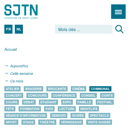
FR
NL
Accueil
Aujourd'hui
Cette semaine
Ce mois
ATELIER
BRADERIE
BROCANTE
CINÉMA
COMMUNAL
CONCERT
CONCOURS
CONFÉRENCE
CONSEIL
CONTE
COURS
DÉBAT
ETUDIANT
EXPO
FAMILLE
FESTIVAL
FÊTE
FORMATION
KIDS
LECTURE
NIGHTLIFE
SÉANCE D'INFORMATION
SENIORS
SOIRÉE
SPECTACLE
SPORT
STAGE
THÉÂTRE
VERNISSAGE
VISITE GUIDÉE