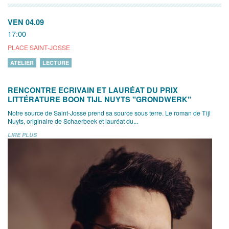
VEN 04.09
17:00
PLACE SAINT-JOSSE
ATELIER
LECTURE
RENCONTRE ECRIVAIN ET LAURÉAT DU PRIX
LITTÉRATURE BOON TIJL NUYTS "GRONDWERK"
Notre source de Saint-Josse prend sa source sous terre. Le roman de Tijl
Nuyts, originaire de Schaerbeek et lauréat du...
LIRE PLUS