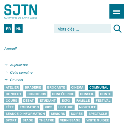
FR
NL
Accueil
Aujourd'hui
Cette semaine
Ce mois
ATELIER
BRADERIE
BROCANTE
CINÉMA
COMMUNAL
CONCERT
CONCOURS
CONFÉRENCE
CONSEIL
CONTE
COURS
DÉBAT
ETUDIANT
EXPO
FAMILLE
FESTIVAL
FÊTE
FORMATION
KIDS
LECTURE
NIGHTLIFE
SÉANCE D'INFORMATION
SENIORS
SOIRÉE
SPECTACLE
SPORT
STAGE
THÉÂTRE
VERNISSAGE
VISITE GUIDÉE