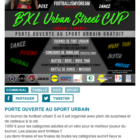
COMMUNAL
FAMILLE
KIDS
SPORT
PARTAGER
TWEETER
PORTE OUVERTE AU SPORT URBAIN
Un tournoi de football urbain 5 vs 5 est organisé avec plein de surprises et
de cadeaux à la clé.
1000 € pour les catégories adultes et un vélo pour le meilleur joueur du
tournoi. Les places sont limitées !!
Les demi-finales et les finales de toutes les catégories auront lieux le