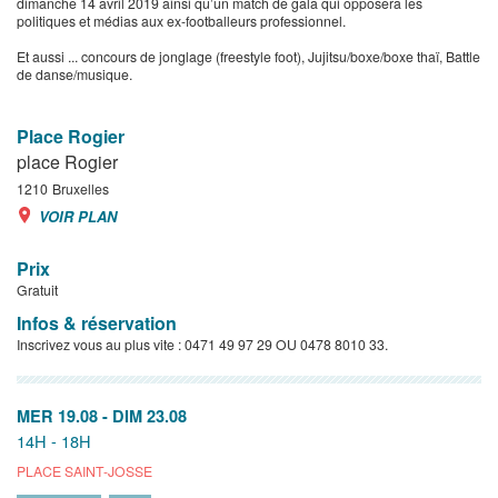
dimanche 14 avril 2019 ainsi qu’un match de gala qui opposera les
politiques et médias aux ex-footballeurs professionnel.
Et aussi ... concours de jonglage (freestyle foot), Jujitsu/boxe/boxe thaï, Battle
de danse/musique.
Place Rogier
place Rogier
1210
Bruxelles
VOIR PLAN
Prix
Gratuit
Infos & réservation
Inscrivez vous au plus vite : 0471 49 97 29 OU 0478 8010 33.
MER 19.08
-
DIM 23.08
14H - 18H
PLACE SAINT-JOSSE