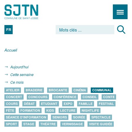
FR
Accueil
Aujourd'hui
Cette semaine
Ce mois
ATELIER
BRADERIE
BROCANTE
CINÉMA
COMMUNAL
CONCERT
CONCOURS
CONFÉRENCE
CONSEIL
CONTE
COURS
DÉBAT
ETUDIANT
EXPO
FAMILLE
FESTIVAL
FÊTE
FORMATION
KIDS
LECTURE
NIGHTLIFE
SÉANCE D'INFORMATION
SENIORS
SOIRÉE
SPECTACLE
SPORT
STAGE
THÉÂTRE
VERNISSAGE
VISITE GUIDÉE