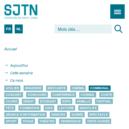
FR
NL
Accueil
Aujourd'hui
Cette semaine
Ce mois
ATELIER
BRADERIE
BROCANTE
CINÉMA
COMMUNAL
CONCERT
CONCOURS
CONFÉRENCE
CONSEIL
CONTE
COURS
DÉBAT
ETUDIANT
EXPO
FAMILLE
FESTIVAL
FÊTE
FORMATION
KIDS
LECTURE
NIGHTLIFE
SÉANCE D'INFORMATION
SENIORS
SOIRÉE
SPECTACLE
SPORT
STAGE
THÉÂTRE
VERNISSAGE
VISITE GUIDÉE