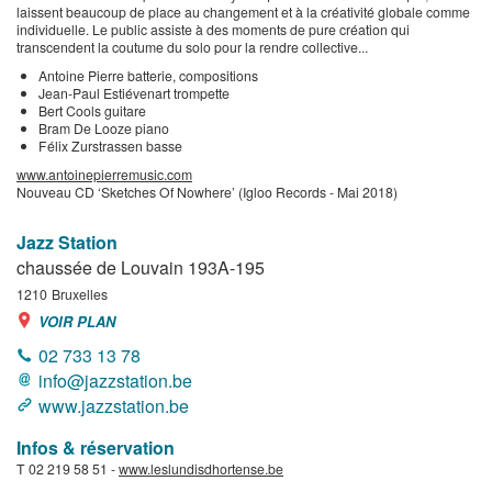
laissent beaucoup de place au changement et à la créativité globale comme
individuelle. Le public assiste à des moments de pure création qui
transcendent la coutume du solo pour la rendre collective...
Antoine Pierre batterie, compositions
Jean-Paul Estiévenart trompette
Bert Cools guitare
Bram De Looze piano
Félix Zurstrassen basse
www.antoinepierremusic.com
Nouveau CD ‘Sketches Of Nowhere’ (Igloo Records - Mai 2018)
Jazz Station
chaussée de Louvain 193A-195
1210
Bruxelles
VOIR PLAN
02 733 13 78
info@jazzstation.be
www.jazzstation.be
Infos & réservation
T 02 219 58 51 -
www.leslundisdhortense.be