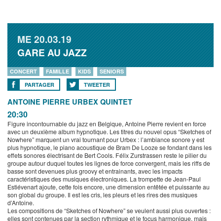
ME
20.03.19
GARE AU JAZZ
CONCERT
FAMILLE
KIDS
SENIORS
PARTAGER
TWEETER
ANTOINE PIERRE URBEX QUINTET
20:30
Figure incontournable du jazz en Belgique, Antoine Pierre revient en force
avec un deuxième album hypnotique. Les titres du nouvel opus “Sketches of
Nowhere” marquent un vrai tournant pour Urbex : l’ambiance sonore y est
plus hypnotique, le piano acoustique de Bram De Looze se fondant dans les
effets sonores électrisant de Bert Cools. Félix Zurstrassen reste le pilier du
groupe autour duquel toutes les lignes de force convergent, mais les riffs de
basse sont devenues plus groovy et entrainants, avec les impacts
caractéristiques des musiques électroniques. La trompette de Jean-Paul
Estiévenart ajoute, cette fois encore, une dimension entêtée et puissante au
son global du groupe. Il est les cris, les pleurs et les rires des musiques
d’Antoine.
Les compositions de “Sketches of Nowhere” se veulent aussi plus ouvertes :
elles sont contenues par la section rythmique et le focus harmonique, mais