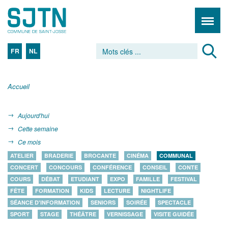
FR
NL
Accueil
Aujourd'hui
Cette semaine
Ce mois
ATELIER
BRADERIE
BROCANTE
CINÉMA
COMMUNAL
CONCERT
CONCOURS
CONFÉRENCE
CONSEIL
CONTE
COURS
DÉBAT
ETUDIANT
EXPO
FAMILLE
FESTIVAL
FÊTE
FORMATION
KIDS
LECTURE
NIGHTLIFE
SÉANCE D'INFORMATION
SENIORS
SOIRÉE
SPECTACLE
SPORT
STAGE
THÉÂTRE
VERNISSAGE
VISITE GUIDÉE