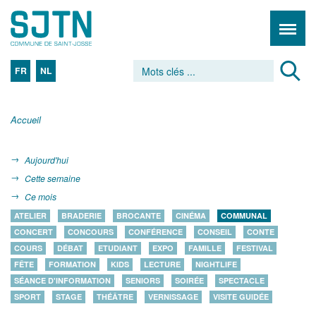
FR
NL
Accueil
Aujourd'hui
Cette semaine
Ce mois
ATELIER
BRADERIE
BROCANTE
CINÉMA
COMMUNAL
CONCERT
CONCOURS
CONFÉRENCE
CONSEIL
CONTE
COURS
DÉBAT
ETUDIANT
EXPO
FAMILLE
FESTIVAL
FÊTE
FORMATION
KIDS
LECTURE
NIGHTLIFE
SÉANCE D'INFORMATION
SENIORS
SOIRÉE
SPECTACLE
SPORT
STAGE
THÉÂTRE
VERNISSAGE
VISITE GUIDÉE