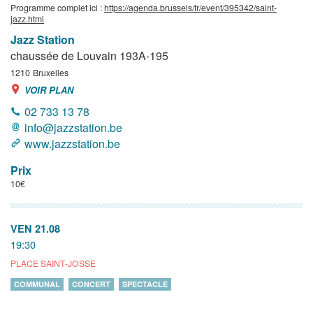
Programme complet ici :
https://agenda.brussels/fr/event/395342/saint-
jazz.html
Jazz Station
chaussée de Louvain 193A-195
1210
Bruxelles
VOIR PLAN
02 733 13 78
info@jazzstation.be
www.jazzstation.be
Prix
10€
VEN 21.08
19:30
PLACE SAINT-JOSSE
COMMUNAL
CONCERT
SPECTACLE