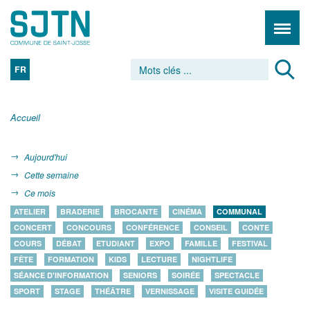
FR
Accueil
Aujourd'hui
Cette semaine
Ce mois
ATELIER
BRADERIE
BROCANTE
CINÉMA
COMMUNAL
CONCERT
CONCOURS
CONFÉRENCE
CONSEIL
CONTE
COURS
DÉBAT
ETUDIANT
EXPO
FAMILLE
FESTIVAL
FÊTE
FORMATION
KIDS
LECTURE
NIGHTLIFE
SÉANCE D'INFORMATION
SENIORS
SOIRÉE
SPECTACLE
SPORT
STAGE
THÉÂTRE
VERNISSAGE
VISITE GUIDÉE