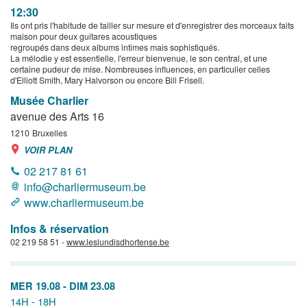
12:30
Ils ont pris l'habitude de tailler sur mesure et d'enregistrer des morceaux faits
maison pour deux guitares acoustiques
regroupés dans deux albums intimes mais sophistiqués.
La mélodie y est essentielle, l'erreur bienvenue, le son central, et une
certaine pudeur de mise. Nombreuses influences, en particulier celles
d'Elliott Smith, Mary Halvorson ou encore Bill Frisell.
Musée Charlier
avenue des Arts 16
1210
Bruxelles
VOIR PLAN
02 217 81 61
info@charliermuseum.be
www.charliermuseum.be
Infos & réservation
02 219 58 51 -
www.leslundisdhortense.be
MER 19.08
-
DIM 23.08
14H - 18H