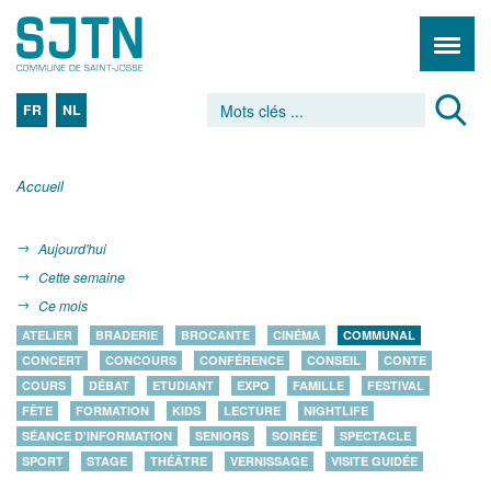
FR
NL
Accueil
Aujourd'hui
Cette semaine
Ce mois
ATELIER
BRADERIE
BROCANTE
CINÉMA
COMMUNAL
CONCERT
CONCOURS
CONFÉRENCE
CONSEIL
CONTE
COURS
DÉBAT
ETUDIANT
EXPO
FAMILLE
FESTIVAL
FÊTE
FORMATION
KIDS
LECTURE
NIGHTLIFE
SÉANCE D'INFORMATION
SENIORS
SOIRÉE
SPECTACLE
SPORT
STAGE
THÉÂTRE
VERNISSAGE
VISITE GUIDÉE