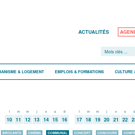
ACTUALITÉS
AGEN
BANISME & LOGEMENT
EMPLOIS & FORMATIONS
CULTURE 
l
m
m
j
v
s
d
l
m
m
j
v
s
10
11
12
13
14
15
16
17
18
19
20
21
22
2
BROCANTE
CINÉMA
COMMUNAL
CONCERT
CONCOURS
CONF