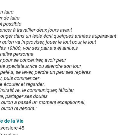
n faire
r de faire
st possible
cer à travailler deux jours avant
longer dans un texte écrit quelques années auparavant
 qu'on va improviser, jouer le tout pour le tout
ès 19h00, voir ses pair.e.s et ami.e.s
naitre personne
r pour se concentrer, avoir peur
ste spectateur.rice ou attendre son tour
ppelé.s, se lever, perdre un peu ses repères
er, puis commencer
e écouter et regarder,
miratif.ve, le communiquer, féliciter
re, partager ses doutes
e qu'on a passé un moment exceptionnel,
 qu'on reviendra.
"
e de la Vie
aversière 45
ruxelles