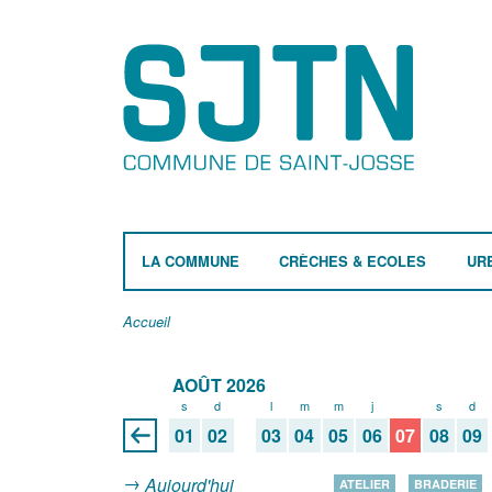
LA COMMUNE
CRÈCHES & ECOLES
UR
Accueil
AOÛT 2026
s
d
l
m
m
j
v
s
d
01
02
03
04
05
06
07
08
09
Aujourd'hui
ATELIER
BRADERIE