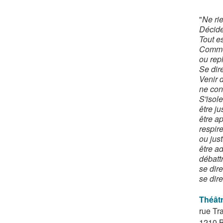
"
Ne rie
Décide
Tout e
Commen
ou rep
Se dire
Venir d
ne con
S'isole
être ju
être a
respir
ou just
être ad
débatt
se dir
se dire
Théâtr
rue Tr
1210
B