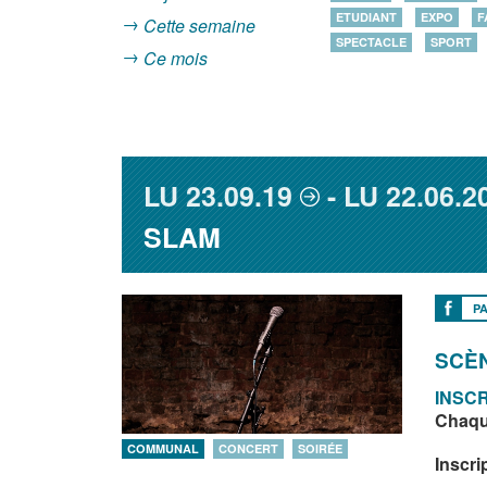
ETUDIANT
EXPO
F
Cette semaine
SPECTACLE
SPORT
Ce mois
LU
23.09.19
LU
22.06.2
SLAM
P
SCÈ
INSCR
Chaqu
COMMUNAL
CONCERT
SOIRÉE
Inscri