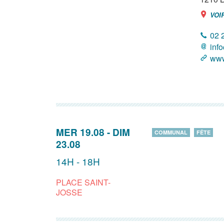
VOI
02 
inf
www
MER 19.08
-
DIM
COMMUNAL
FÊTE
23.08
14H - 18H
PLACE SAINT-
JOSSE