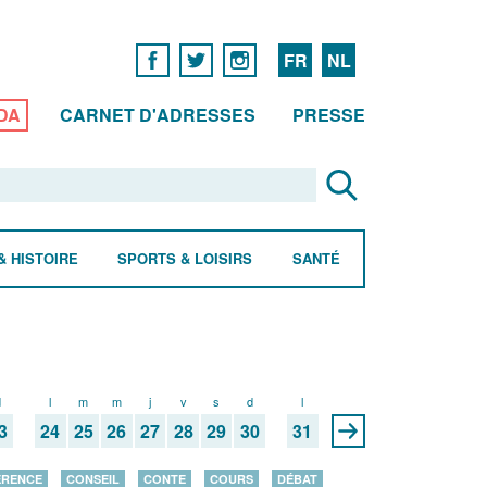
FR
NL
DA
CARNET D'ADRESSES
PRESSE
& HISTOIRE
SPORTS & LOISIRS
SANTÉ
d
l
m
m
j
v
s
d
l
3
24
25
26
27
28
29
30
31
ÉRENCE
CONSEIL
CONTE
COURS
DÉBAT