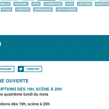
AMILLE
FESTIVAL
FÊTE
FORMATION
KIDS
LECTURE
NIGHTLIF
STAGE
THÉÂTRE
VERNISSAGE
VISITE GUIDÉE
0
ARTAGER
TWEETER
NE OUVERTE
IPTIONS DÈS 19H, SCÈNE À 20H
e quatrième lundi du mois
ptions dès 19h, scène à 20h