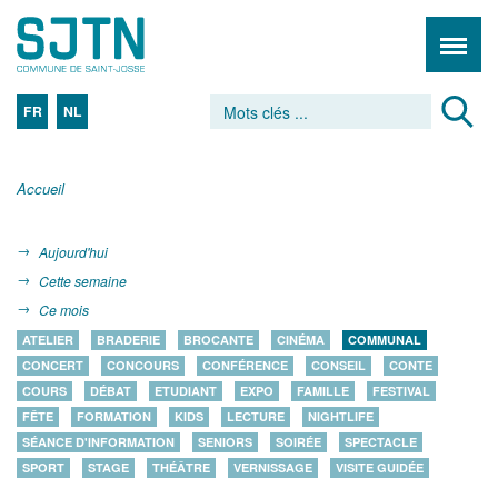
FR
NL
Accueil
Aujourd'hui
Cette semaine
Ce mois
ATELIER
BRADERIE
BROCANTE
CINÉMA
COMMUNAL
CONCERT
CONCOURS
CONFÉRENCE
CONSEIL
CONTE
COURS
DÉBAT
ETUDIANT
EXPO
FAMILLE
FESTIVAL
FÊTE
FORMATION
KIDS
LECTURE
NIGHTLIFE
SÉANCE D'INFORMATION
SENIORS
SOIRÉE
SPECTACLE
SPORT
STAGE
THÉÂTRE
VERNISSAGE
VISITE GUIDÉE