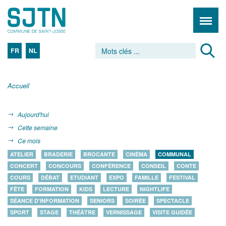
FR
NL
Accueil
Aujourd'hui
Cette semaine
Ce mois
ATELIER
BRADERIE
BROCANTE
CINÉMA
COMMUNAL
CONCERT
CONCOURS
CONFÉRENCE
CONSEIL
CONTE
COURS
DÉBAT
ETUDIANT
EXPO
FAMILLE
FESTIVAL
FÊTE
FORMATION
KIDS
LECTURE
NIGHTLIFE
SÉANCE D'INFORMATION
SENIORS
SOIRÉE
SPECTACLE
SPORT
STAGE
THÉÂTRE
VERNISSAGE
VISITE GUIDÉE