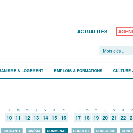
ACTUALITÉS
AGEN
BANISME & LOGEMENT
EMPLOIS & FORMATIONS
CULTURE 
l
m
m
j
v
s
d
l
m
m
j
v
s
10
11
12
13
14
15
16
17
18
19
20
21
22
2
BROCANTE
CINÉMA
COMMUNAL
CONCERT
CONCOURS
CONF