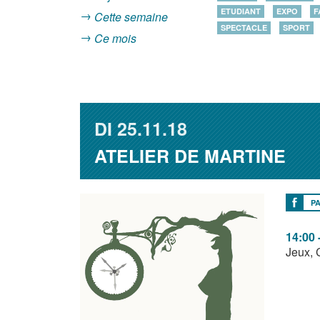
ETUDIANT
EXPO
F
Cette semaine
SPECTACLE
SPORT
Ce mois
DI
25.11.18
ATELIER DE MARTINE
P
14:00 
Jeux, 