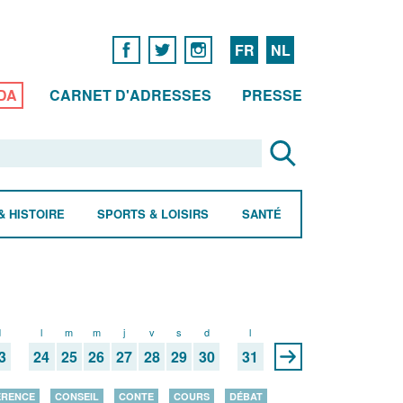
FR
NL
DA
CARNET D'ADRESSES
PRESSE
& HISTOIRE
SPORTS & LOISIRS
SANTÉ
d
l
m
m
j
v
s
d
l
3
24
25
26
27
28
29
30
31
ÉRENCE
CONSEIL
CONTE
COURS
DÉBAT