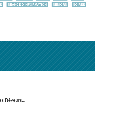
E
SÉANCE D'INFORMATION
SENIORS
SOIRÉE
es Rêveurs...