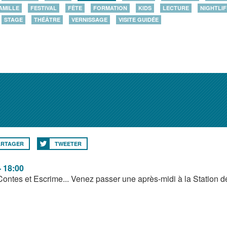
AMILLE
FESTIVAL
FÊTE
FORMATION
KIDS
LECTURE
NIGHTLIF
STAGE
THÉÂTRE
VERNISSAGE
VISITE GUIDÉE
ARTAGER
TWEETER
- 18:00
Contes et Escrime... Venez passer une après-midi à la Station d