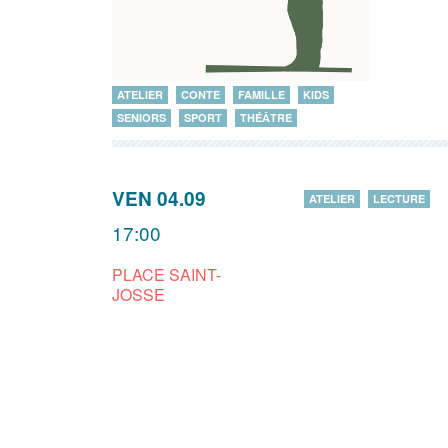
ATELIER
CONTE
FAMILLE
KIDS
SENIORS
SPORT
THÉÂTRE
VEN 04.09
ATELIER
LECTURE
17:00
PLACE SAINT-
JOSSE