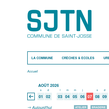
LA COMMUNE
CRÈCHES & ECOLES
UR
Accueil
AOÛT 2026
s
d
l
m
m
j
v
s
d
01
02
03
04
05
06
07
08
09
Aujourd'hui
ATELIER
BRADERIE